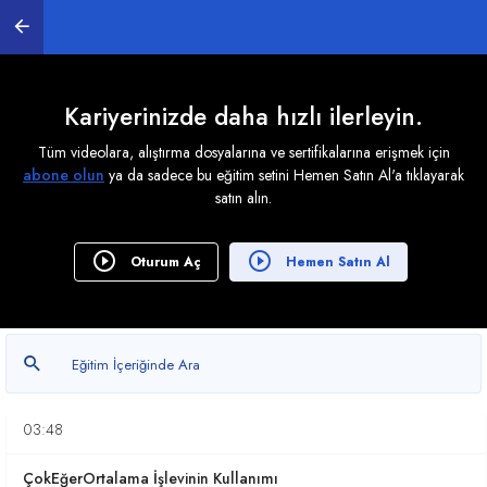
3. Şarta Bağlı Saydırma, Toplamlar Almak
0
/ 7
Eğersay işlevinin kullanımı
Kariyerinizde daha hızlı ilerleyin.
05:47
Tüm videolara, alıştırma dosyalarına ve sertifikalarına erişmek için
abone olun
ya da sadece bu eğitim setini Hemen Satın Al'a tıklayarak
Etopla İşlevini Kullanmak
satın alın.
09:48
Çokeğersay İşlevinin Kullanımı
Oturum Aç
Hemen Satın Al
09:32
Çoketopla İşlevinin Kullanımı
09:57
EğerOrtalama İşlevinin Kullanımı
03:48
ÇokEğerOrtalama İşlevinin Kullanımı