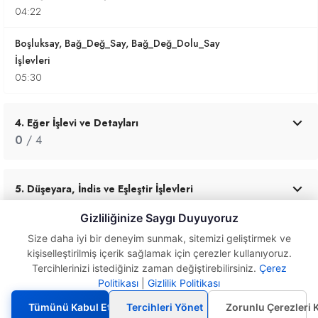
04:22
Boşluksay, Bağ_Değ_Say, Bağ_Değ_Dolu_Say
İşlevleri
05:30
4. Eğer İşlevi ve Detayları
0
/ 4
5. Düşeyara, İndis ve Eşleştir İşlevleri
0
/ 8
Gizliliğinize Saygı Duyuyoruz
Size daha iyi bir deneyim sunmak, sitemizi geliştirmek ve
kişiselleştirilmiş içerik sağlamak için çerezler kullanıyoruz.
6. Metin İşlevleri İle Çalışmak
Tercihlerinizi istediğiniz zaman değiştirebilirsiniz.
Çerez
0
/ 5
Politikası
|
Gizlilik Politikası
Çokeğersay
İşlevinin Kullanımı
Tümünü Kabul Et
Tercihleri Yönet
Zorunlu Çerezleri 