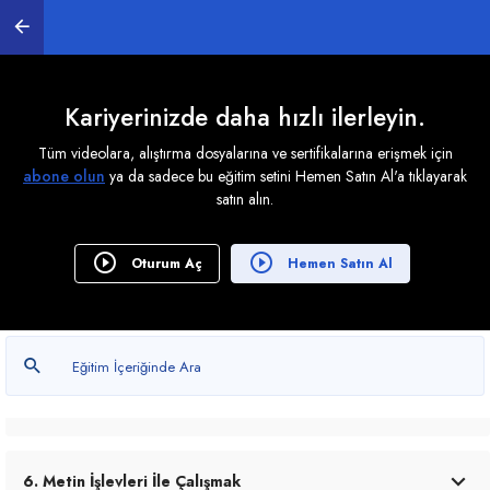
2. Koşullu Biçimlendirme ve Geçerli (Veri Doğrulama) ile
Çalışmak
0
/ 9
Kariyerinizde daha hızlı ilerleyin.
Tüm videolara, alıştırma dosyalarına ve sertifikalarına erişmek için
abone olun
ya da sadece bu eğitim setini Hemen Satın Al'a tıklayarak
3. Şarta Bağlı Saydırma, Toplamlar Almak
satın alın.
0
/ 7
Oturum Aç
Hemen Satın Al
4. Eğer İşlevi ve Detayları
0
/ 4
5. Düşeyara, İndis ve Eşleştir İşlevleri
0
/ 8
6. Metin İşlevleri İle Çalışmak