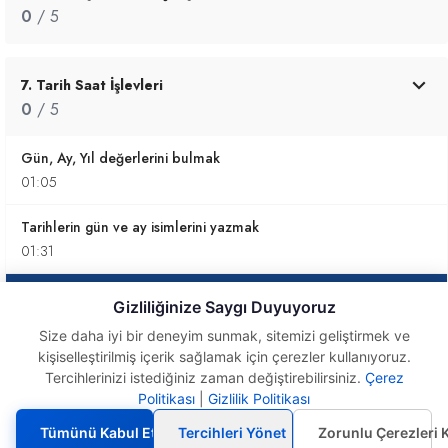
0
/ 5
7. Tarih Saat İşlevleri
0
/ 5
Gün, Ay, Yıl değerlerini bulmak
01:05
Tarihlerin gün ve ay isimlerini yazmak
01:31
Haftanıngünü işlevinin kullanımı
Gizliliğinize Saygı Duyuyoruz
01:33
Size daha iyi bir deneyim sunmak, sitemizi geliştirmek ve
kişiselleştirilmiş içerik sağlamak için çerezler kullanıyoruz.
İşgünü ve İşgünü.Ulusl işlevi
Tercihlerinizi istediğiniz zaman değiştirebilirsiniz.
Çerez
02:20
Politikası
|
Gizlilik Politikası
Haftanıngünü
işlevinin kullanımı
Tamişgünü ve Tamişgünü.Ulusal işlevleri
Tümünü Kabul Et
Tercihleri Yönet
Zorunlu Çerezleri 