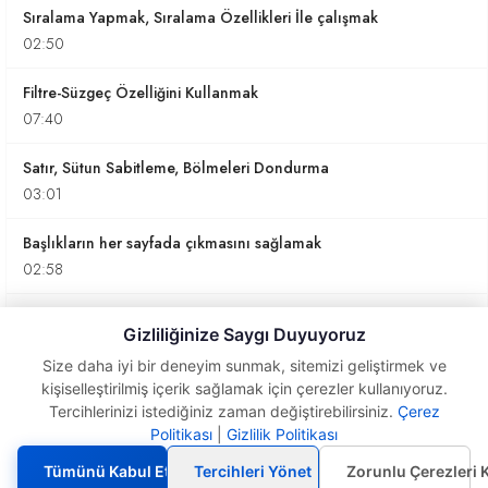
Sıralama Yapmak, Sıralama Özellikleri İle çalışmak
02:50
Filtre-Süzgeç Özelliğini Kullanmak
07:40
Satır, Sütun Sabitleme, Bölmeleri Dondurma
03:01
Başlıkların her sayfada çıkmasını sağlamak
02:58
Üstbilgi, AltBilgi ve Başlıkları Yazdırmak
Gizliliğinize Saygı Duyuyoruz
04:24
Size daha iyi bir deneyim sunmak, sitemizi geliştirmek ve
kişiselleştirilmiş içerik sağlamak için çerezler kullanıyoruz.
Tekrar Eden Değerleri Kaldırmak
Tercihlerinizi istediğiniz zaman değiştirebilirsiniz.
Çerez
03:07
Politikası
|
Gizlilik Politikası
Hesaplamalar yapmak ve
yüzde değerleri bulmak
Rasgele Sayı Üretmek
Tümünü Kabul Et
Tercihleri Yönet
Zorunlu Çerezleri 