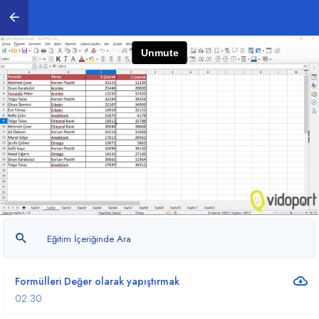
0
/ 13
Calc Programını Kullanmak ve Hesaplama Yapmak
06:09
Hücre, Satır, Sütun ve Tablo seçme, ekleme ve
silme
08:27
Hesaplamalar yapmak ve yüzde değerleri bulmak
08:16
Hesaplamalarda eskalasyon katsayısı uygulama -
Özel Yapıştır
03:45
Formülleri Değer olarak yapıştırmak
02:30