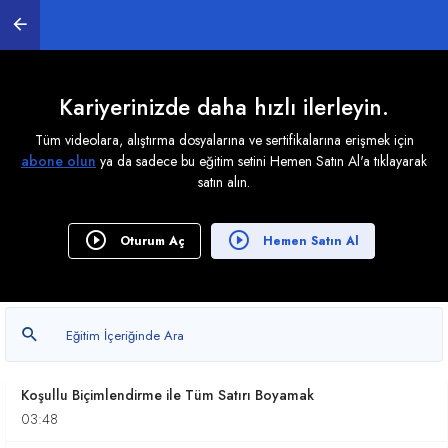
Koşullu Biçimlendirme Kullanımı-Hücre Kuralları
06:25
Koşullu Biçimlendirme Veri Çubukları ile çalışmak
Kariyerinizde daha hızlı ilerleyin.
04:31
Tüm videolara, alıştırma dosyalarına ve sertifikalarına erişmek için
abone olun
ya da sadece bu eğitim setini Hemen Satın Al'a tıklayarak
Koşullu Biçimlendirme Renk Ölçekleri ile çalışmak
satın alın.
02:43
Koşullu Biçimlendirme Simge Kümeleri ile çalışmak
Oturum Aç
Hemen Satın Al
03:30
Koşullu Biçimlendirme Tarih Seçenekleri ile
çalışmak
01:42
Koşullu Biçimlendirme ile Tüm Satırı Boyamak
03:48