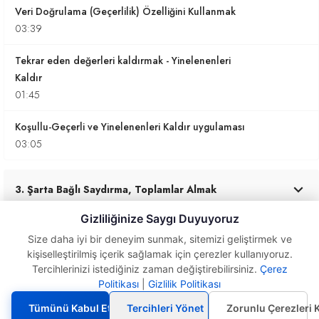
Veri Doğrulama (Geçerlilik) Özelliğini Kullanmak
03:39
Tekrar eden değerleri kaldırmak - Yinelenenleri
Kaldır
01:45
Koşullu-Geçerli ve Yinelenenleri Kaldır uygulaması
03:05
3. Şarta Bağlı Saydırma, Toplamlar Almak
0
/ 7
Gizliliğinize Saygı Duyuyoruz
Size daha iyi bir deneyim sunmak, sitemizi geliştirmek ve
kişiselleştirilmiş içerik sağlamak için çerezler kullanıyoruz.
4. Eğer İşlevi ve Detayları
Tercihlerinizi istediğiniz zaman değiştirebilirsiniz.
Çerez
0
/ 4
Koşullu Biçimlendirme
Politikası
|
Gizlilik Politikası
Simge Kümeleri ile
çalışmak
Tümünü Kabul Et
Tercihleri Yönet
Zorunlu Çerezleri 