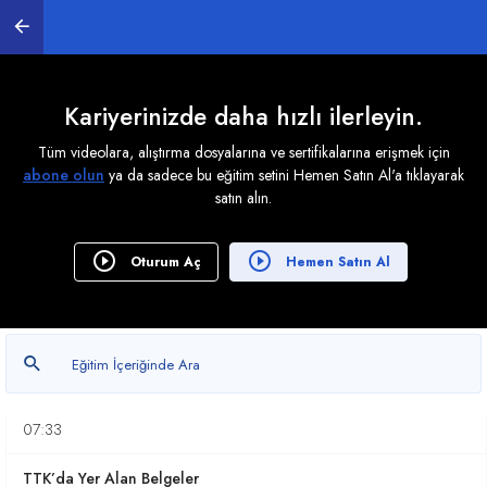
Ön Muhasebe Nedir?
19:49
Ön Muhasebecinin Görevleri Nedir?
Kariyerinizde daha hızlı ilerleyin.
09:40
Tüm videolara, alıştırma dosyalarına ve sertifikalarına erişmek için
abone olun
ya da sadece bu eğitim setini Hemen Satın Al'a tıklayarak
Fatura ile İlgili Bilinmesi Gerekenler
satın alın.
20:42
İrsaliye ile İlgili Bilinmesi Gerekenler
Oturum Aç
Hemen Satın Al
07:38
Fatura Yerine Geçen Belgeler
12:48
Perakende Satış Belgeleri
07:33
TTK’da Yer Alan Belgeler