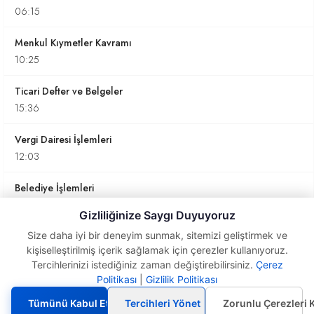
06:15
Menkul Kıymetler Kavramı
10:25
Ticari Defter ve Belgeler
15:36
Vergi Dairesi İşlemleri
12:03
Belediye İşlemleri
07:03
Gizliliğinize Saygı Duyuyoruz
Ticaret Sicili İşlemleri
Size daha iyi bir deneyim sunmak, sitemizi geliştirmek ve
kişiselleştirilmiş içerik sağlamak için çerezler kullanıyoruz.
05:27
Tercihlerinizi istediğiniz zaman değiştirebilirsiniz.
Çerez
Politikası
|
Gizlilik Politikası
İrsaliye ile İlgili
İşletme Defteri ile İlgili Bilinmesi Gerekenler
Bilinmesi Gerekenler
10:28
Tümünü Kabul Et
Tercihleri Yönet
Zorunlu Çerezleri 