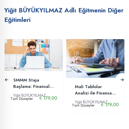
Yiğit BÜYÜKYILMAZ Adlı Eğitmenin Diğer
Eğitimleri
SMMM Staja
Başlama: Finansal
Mali Tablolar
Muhasebe Eğitimi
Analizi ile Finansal
Yiğit BÜYÜKYILMAZ
179,00
Tüm Düzeyler
Muhasebe
Yiğit BÜYÜKYILMAZ
179,00
Tüm Düzeyler
Okuryazarlığı