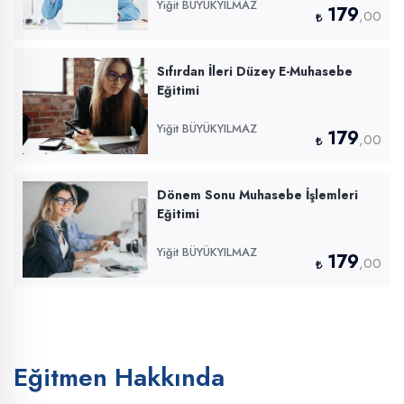
Yiğit BÜYÜKYILMAZ
179
,00
Sıfırdan İleri Düzey E-Muhasebe
Eğitimi
Yiğit BÜYÜKYILMAZ
179
,00
Dönem Sonu Muhasebe İşlemleri
Eğitimi
Yiğit BÜYÜKYILMAZ
179
,00
Eğitmen Hakkında