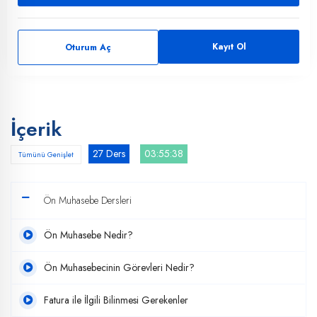
Kayıt Ol
Oturum Aç
İçerik
27 Ders
03:55:38
Tümünü Genişlet
Ön Muhasebe Dersleri
Ön Muhasebe Nedir?
Ön Muhasebecinin Görevleri Nedir?
Fatura ile İlgili Bilinmesi Gerekenler