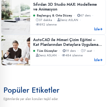
Sıfırdan 3D Studio MAX: Modelleme
ve Animasyon
Başlangıç & Orta Düzey
67 ders
37 dakika
Deniz ASLAN
892 izlenme
İzle
AutoCAD ile Mimari Çizim Eğitimi –
Kat Planlarından Detaylara Uygulamalı
Rehber
Tüm Düzeyler
19 ders
7 saat
Deniz ASLAN
484 izlenme
İzle
Popüler Etiketler
Eğitimlerde yer alan konuları teşkil eder.