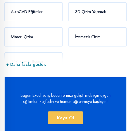
AutoCAD Eğitimleri
3D Çizim Yapmak
Mimari Çizim
İzometrik Çizim
3DS Max Kullanımı
+ Daha fazla göster.
Bugün Excel ve iş becerilerinizi geliştirmek için uygun
eğitimleri keşfedin ve hemen öğrenmeye başlayın!
Kayıt Ol