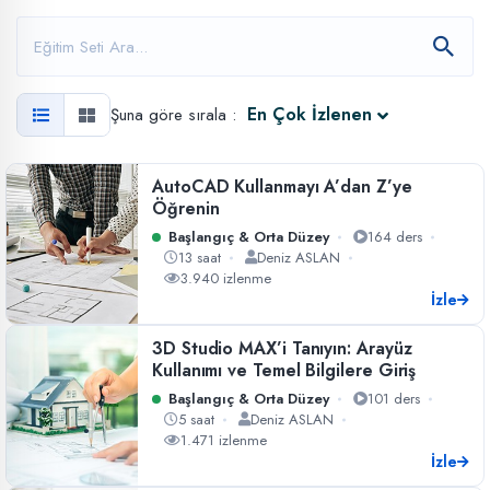
En Çok İzlenen
Şuna göre sırala :
AutoCAD Kullanmayı A’dan Z’ye
Öğrenin
Başlangıç & Orta Düzey
164 ders
13 saat
Deniz ASLAN
3.940 izlenme
İzle
3D Studio MAX’i Tanıyın: Arayüz
Kullanımı ve Temel Bilgilere Giriş
Başlangıç & Orta Düzey
101 ders
5 saat
Deniz ASLAN
1.471 izlenme
İzle