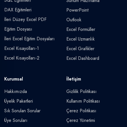
SQL Eğitimleri
Sunum Hazırlama
DAX Eğitimleri
PowerPoint
İleri Düzey Excel PDF
Outlook
Eğitim Dosyası
Excel Formüller
İleri Excel Eğitim Dosyaları
Excel Uzmanlık
Excel Kısayolları-1
Excel Grafikler
Excel Kısayolları-2
Excel Dashboard
Kurumsal
İletişim
Hakkımızda
Gizlilik Politikası
Üyelik Paketleri
Kullanım Politikası
Sık Sorulan Sorular
Çerez Politikası
Üye Soruları
Çerez Yönetimi