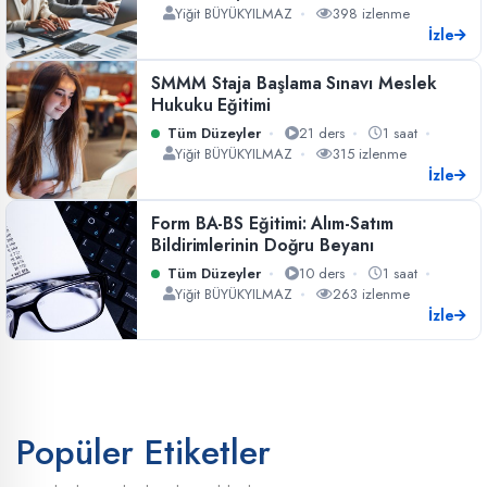
Yiğit BÜYÜKYILMAZ
398 izlenme
İzle
SMMM Staja Başlama Sınavı Meslek
Hukuku Eğitimi
Tüm Düzeyler
21 ders
1 saat
Yiğit BÜYÜKYILMAZ
315 izlenme
İzle
Form BA-BS Eğitimi: Alım-Satım
Bildirimlerinin Doğru Beyanı
Tüm Düzeyler
10 ders
1 saat
Yiğit BÜYÜKYILMAZ
263 izlenme
İzle
Popüler Etiketler