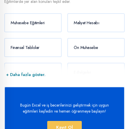
Eğitimlerde yer alan konuları teşkil eder.
Muhasebe Eğitimleri
Maliyet Hesabı
Finansal Tablolar
Ön Muhasebe
Nakit Akım Tablosu
E-Belgeler
+ Daha fazla göster.
Oluşturmak
MuhSGK
SMMM Staja Başlama
Bugün Excel ve iş becerilerinizi geliştirmek için uygun
eğitimleri keşfedin ve hemen öğrenmeye başlayın!
Kayıt Ol
Mali Tablolar
Enflasyon Muhasebesi