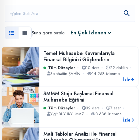
En Çok İzlenen
Şuna göre sırala :
Temel Muhasebe Kavramlarıyla
Finansal Bilginizi Güçlendirin
Tüm Düzeyler
10 ders
22 dakika
Selahattin ŞAHİN
14.258 izlenme
İzle
SMMM Staja Başlama: Finansal
Muhasebe Eğitimi
Tüm Düzeyler
32 ders
7 saat
Yiğit BÜYÜKYILMAZ
3.688 izlenme
İzle
Mali Tablolar Analizi ile Finansal