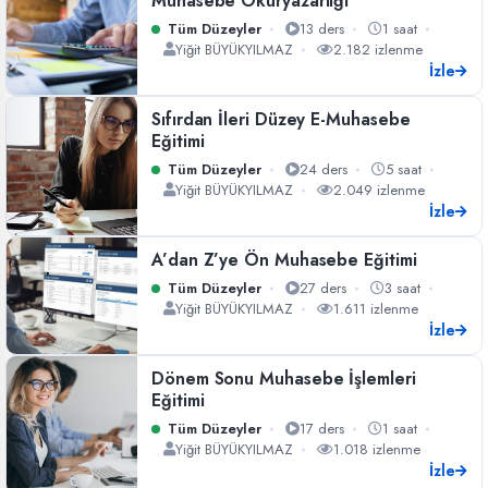
Muhasebe Okuryazarlığı
Tüm Düzeyler
13 ders
1 saat
Yiğit BÜYÜKYILMAZ
2.182 izlenme
İzle
Sıfırdan İleri Düzey E-Muhasebe
Eğitimi
Tüm Düzeyler
24 ders
5 saat
Yiğit BÜYÜKYILMAZ
2.049 izlenme
İzle
A’dan Z’ye Ön Muhasebe Eğitimi
Tüm Düzeyler
27 ders
3 saat
Yiğit BÜYÜKYILMAZ
1.611 izlenme
İzle
Dönem Sonu Muhasebe İşlemleri
Eğitimi
Tüm Düzeyler
17 ders
1 saat
Yiğit BÜYÜKYILMAZ
1.018 izlenme
İzle