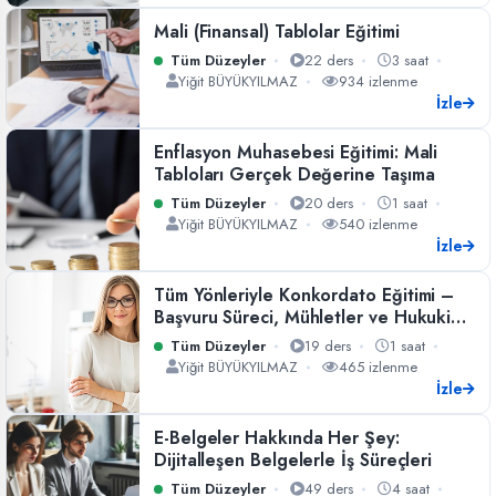
Mali (Finansal) Tablolar Eğitimi
Tüm Düzeyler
22 ders
3 saat
Yiğit BÜYÜKYILMAZ
934 izlenme
İzle
Enflasyon Muhasebesi Eğitimi: Mali
Tabloları Gerçek Değerine Taşıma
Tüm Düzeyler
20 ders
1 saat
Yiğit BÜYÜKYILMAZ
540 izlenme
İzle
Tüm Yönleriyle Konkordato Eğitimi –
Başvuru Süreci, Mühletler ve Hukuki
Detaylar
Tüm Düzeyler
19 ders
1 saat
Yiğit BÜYÜKYILMAZ
465 izlenme
İzle
E-Belgeler Hakkında Her Şey:
Dijitalleşen Belgelerle İş Süreçleri
Tüm Düzeyler
49 ders
4 saat