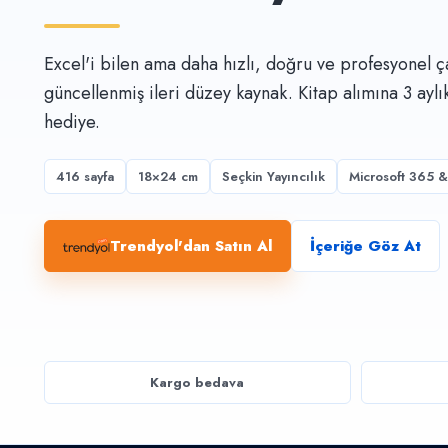
Excel'i bilen ama daha hızlı, doğru ve profesyonel ça
güncellenmiş ileri düzey kaynak. Kitap alımına 3 ayl
hediye.
416 sayfa
18×24 cm
Seçkin Yayıncılık
Microsoft 365 
Trendyol'dan Satın Al
İçeriğe Göz At
Kargo bedava