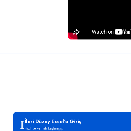
I
İleri Düzey Excel'e Giriş
Hızlı ve verimli başlangıç