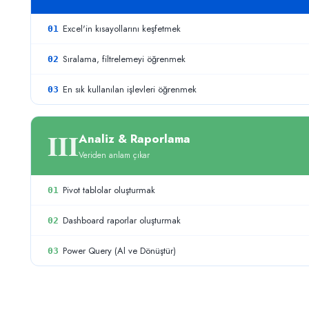
Excel'in kısayollarını keşfetmek
01
Sıralama, filtrelemeyi öğrenmek
02
En sık kullanılan işlevleri öğrenmek
03
III
Analiz & Raporlama
Veriden anlam çıkar
Pivot tablolar oluşturmak
01
Dashboard raporlar oluşturmak
02
Power Query (Al ve Dönüştür)
03