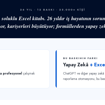
26 YIL · 12 BASKI · 25.000+ KİŞİ
soluklu Excel kitabı. 26 yıldır iş hayatının sorun
yor, kariyerleri büyütüyor; formüllerden yapay z
BU BASKININ FARKI
Yapay Zekâ
+ Exce
ha profesyonel
çalışmak
ChatGPT ve diğer yapay zekâ ar
raporlama otomasyonu; bu bask