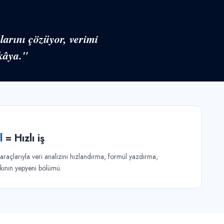
larını çözüyor, verimi
ekâya."
l
= Hızlı iş
açlarıyla veri analizini hızlandırma, formül yazdırma,
ının yepyeni bölümü.