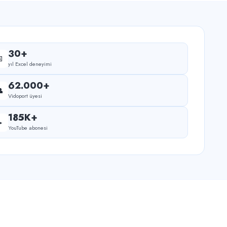
30+

yıl Excel deneyimi
62.000+

Vidoport üyesi
185K+
▶
YouTube abonesi