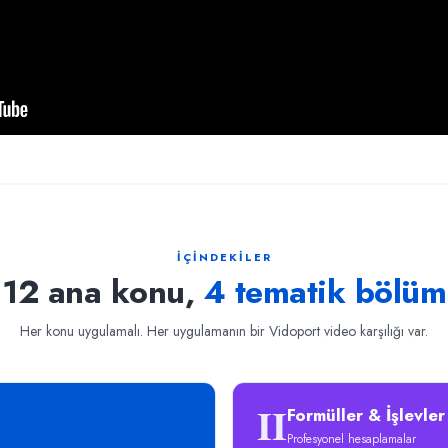
İÇİNDEKİLER
12 ana konu,
4 tematik bölüm
Her konu uygulamalı. Her uygulamanın bir Vidoport video karşılığı var.
II
Formüller & İşlevler
Profesyonel hesaplamalar