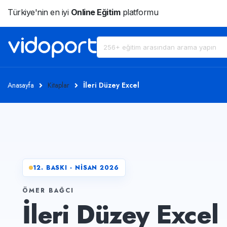
Türkiye'nin en iyi
Online Eğitim
platformu
Anasayfa
Kitaplar
İleri Düzey Excel
12. BASKI · NİSAN 2026
ÖMER BAĞCI
İleri Düzey Excel