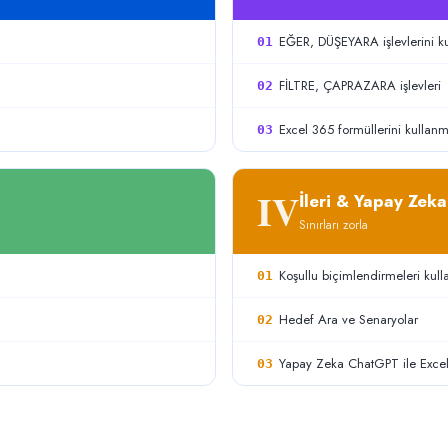
EĞER, DÜŞEYARA işlevlerini k
01
FİLTRE, ÇAPRAZARA işlevleri
02
Excel 365 formüllerini kullan
03
IV
İleri & Yapay Zeka
Sınırları zorla
Koşullu biçimlendirmeleri kul
01
Hedef Ara ve Senaryolar
02
Yapay Zeka ChatGPT ile Exce
03