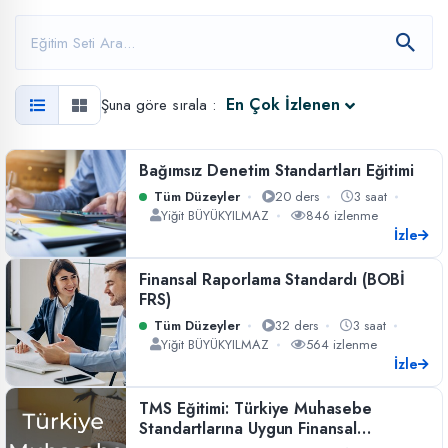
En Çok İzlenen
Şuna göre sırala :
Bağımsız Denetim Standartları Eğitimi
Tüm Düzeyler
20 ders
3 saat
Yiğit BÜYÜKYILMAZ
846 izlenme
İzle
Finansal Raporlama Standardı (BOBİ
FRS)
Tüm Düzeyler
32 ders
3 saat
Yiğit BÜYÜKYILMAZ
564 izlenme
İzle
TMS Eğitimi: Türkiye Muhasebe
Standartlarına Uygun Finansal