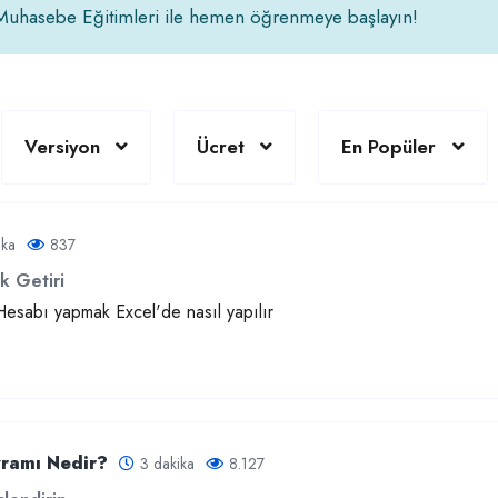
e Muhasebe Eğitimleri ile hemen öğrenmeye başlayın!
Versiyon
Ücret
En Popüler
ika
837
ık Getiri
Hesabı yapmak Excel'de nasıl yapılır
ramı Nedir?
3 dakika
8.127