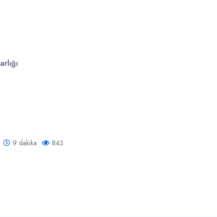
rlığı
9 dakika
843