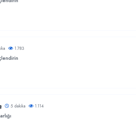
lendirin
ika
1.783
lendirin
ş
5 dakika
1.114
rlığı