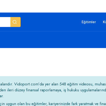
Eğitimler
K
ir alandır. Vidoport.com’da yer alan 548 eğitim videosu, muha
den ileri düzey finansal raporlamaya, iş hukuku uygulamaların
ar.
n uygun olan bu eğitimler, kariyerinizde fark yaratmak ve fin