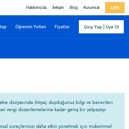
Hakkımızda
İletişim
Blog
Kurumsal
LMS
itap
Öğrenim Yolları
Fiyatlar
Giriş Yap | Üye Ol
sebe dünyasında ihtiyaç duyduğunuz bilgi ve becerileri
dan vergi düzenlemelerine kadar geniş bir yelpazeyi
ansal süreçlerinizi daha etkin yönetmek için mükemmel