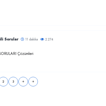
li Sorular
11 dakika
2.274
ORULARI Çözümleri
2
3