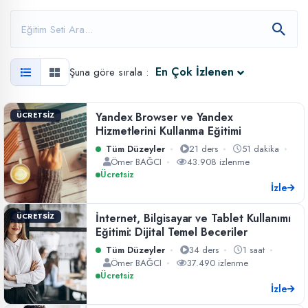
En Çok İzlenen
Şuna göre sırala :
Yandex Browser ve Yandex
ÜCRETSİZ
Hizmetlerini Kullanma Eğitimi
Tüm Düzeyler
21 ders
51 dakika
Ömer BAĞCI
43.908 izlenme
Ücretsiz
İzle
İnternet, Bilgisayar ve Tablet Kullanımı
ÜCRETSİZ
Eğitimi: Dijital Temel Beceriler
Tüm Düzeyler
34 ders
1 saat
Ömer BAĞCI
37.490 izlenme
Ücretsiz
İzle