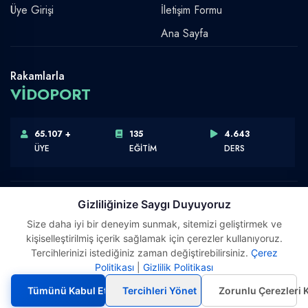
Üye Girişi
İletişim Formu
Ana Sayfa
Rakamlarla
VİDOPORT
65.107 +
135
4.643
ÜYE
EĞİTİM
DERS
Gizliliğinize Saygı Duyuyoruz
Size daha iyi bir deneyim sunmak, sitemizi geliştirmek ve
Telif Hakkı © 2026 Vidoport, Inc.
kişiselleştirilmiş içerik sağlamak için çerezler kullanıyoruz.
Software,Design & Development:
Webimonline
Tercihlerinizi istediğiniz zaman değiştirebilirsiniz.
Çerez
Politikası
|
Gizlilik Politikası
Tümünü Kabul Et
Tercihleri Yönet
Zorunlu Çerezleri 