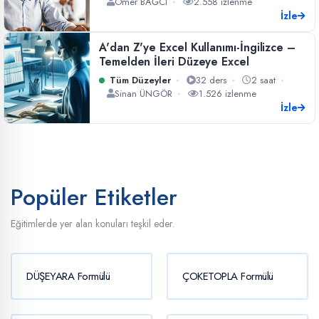
Ömer BAĞCI
2.558 izlenme
İzle
A'dan Z'ye Excel Kullanımı-İngilizce –
Temelden İleri Düzeye Excel
Tüm Düzeyler
32 ders
2 saat
Sinan ÜNGÖR
1.526 izlenme
İzle
Popüler Etiketler
Eğitimlerde yer alan konuları teşkil eder.
DÜŞEYARA Formülü
ÇOKETOPLA Formülü