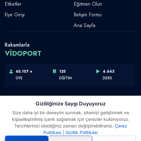
Etiketler
Eğitmen Olun
Üye Girişi
İletişim Formu
Ana Sayfa
Rakamlarla
VİDOPORT
65.107 +
135
4.643
ÜYE
EĞİTİM
DERS
Gizliliğinize Saygı Duyuyoruz
Size daha iyi bir deneyim sunmak, sitemizi geliştirmek ve
Telif Hakkı © 2026 Vidoport, Inc.
kişiselleştirilmiş içerik sağlamak için çerezler kullanıyoruz.
Software,Design & Development:
Webimonline
Tercihlerinizi istediğiniz zaman değiştirebilirsiniz.
Çerez
Politikası
|
Gizlilik Politikası