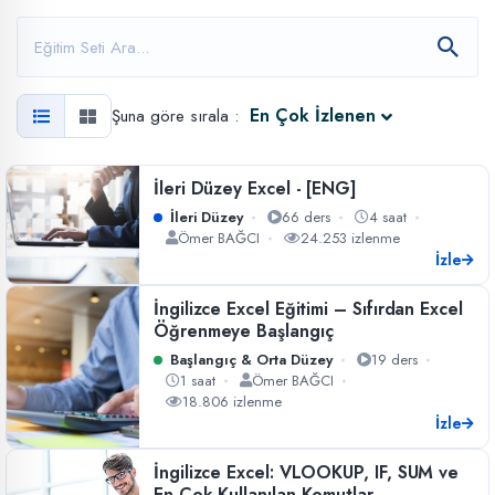
En Çok İzlenen
Şuna göre sırala :
İleri Düzey Excel - [ENG]
İleri Düzey
66 ders
4 saat
Ömer BAĞCI
24.253 izlenme
İzle
İngilizce Excel Eğitimi – Sıfırdan Excel
Öğrenmeye Başlangıç
Başlangıç & Orta Düzey
19 ders
1 saat
Ömer BAĞCI
18.806 izlenme
İzle
İngilizce Excel: VLOOKUP, IF, SUM ve
En Çok Kullanılan Komutlar