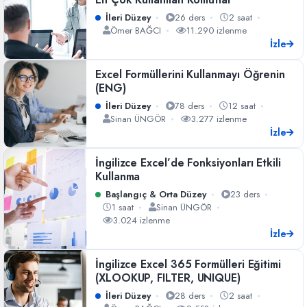
İleri Düzey
26 ders
2 saat
Ömer BAĞCI
11.290 izlenme
İzle
Excel Formüllerini Kullanmayı Öğrenin
(ENG)
İleri Düzey
78 ders
12 saat
Sinan ÜNGÖR
3.277 izlenme
İzle
İngilizce Excel’de Fonksiyonları Etkili
Kullanma
Başlangıç & Orta Düzey
23 ders
1 saat
Sinan ÜNGÖR
3.024 izlenme
İzle
İngilizce Excel 365 Formülleri Eğitimi
(XLOOKUP, FILTER, UNIQUE)
İleri Düzey
28 ders
2 saat