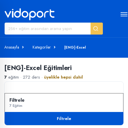
Anasayfa
Kategoriler
[ENG]-Excel
[ENG]-Excel Eğitimleri
7
eğitim · 272 ders ·
üyelikle hepsi dahil
7 Eğitim
Filtrele