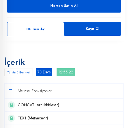
Hemen Satın Al
Kayıt Ol
Oturum Aç
İçerik
78 Ders
12:55:22
Tümünü Genişlet
Metinsel Fonksiyonlar
CONCAT (Aralıkbirleştir)
TEXT (Metneçevir)