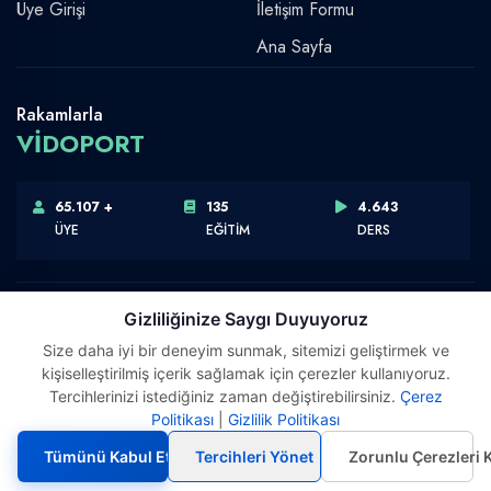
Üye Girişi
İletişim Formu
Ana Sayfa
Rakamlarla
VİDOPORT
65.107 +
135
4.643
ÜYE
EĞİTİM
DERS
Gizliliğinize Saygı Duyuyoruz
Size daha iyi bir deneyim sunmak, sitemizi geliştirmek ve
Telif Hakkı © 2026 Vidoport, Inc.
kişiselleştirilmiş içerik sağlamak için çerezler kullanıyoruz.
Software,Design & Development:
Webimonline
Tercihlerinizi istediğiniz zaman değiştirebilirsiniz.
Çerez
Politikası
|
Gizlilik Politikası
Tümünü Kabul Et
Tercihleri Yönet
Zorunlu Çerezleri 