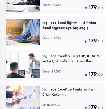
Ömer BAĞCI
179
,00
İngilizce Excel Eğitimi – Sıfırdan
Excel Öğrenmeye Başlangıç
Ömer BAĞCI
179
,00
İngilizce Excel: VLOOKUP, IF, SUM
ve En Çok Kullanılan Komutlar
Ömer BAĞCI
179
,00
İngilizce Excel’de Fonksiyonları
Etkili Kullanma
Sinan ÜNGÖR
179
,00