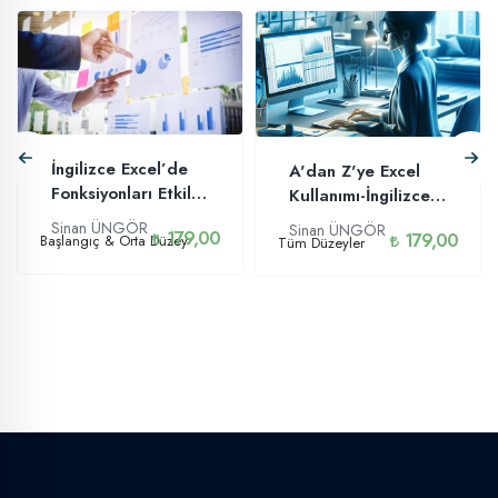
İngilizce Excel’de
A'dan Z'ye Excel
Fonksiyonları Etkili
Kullanımı-İngilizce
Kullanma
– Temelden İleri
Sinan ÜNGÖR
Sinan ÜNGÖR
179,00
179,00
Başlangıç & Orta Düzey
Tüm Düzeyler
Düzeye Excel