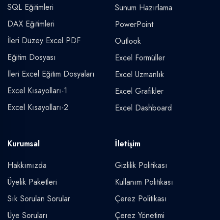
SQL Eğitimleri
Sunum Hazırlama
DAX Eğitimleri
PowerPoint
İleri Düzey Excel PDF
Outlook
Eğitim Dosyası
Excel Formüller
İleri Excel Eğitim Dosyaları
Excel Uzmanlık
Excel Kısayolları-1
Excel Grafikler
Excel Kısayolları-2
Excel Dashboard
Kurumsal
İletişim
Hakkımızda
Gizlilik Politikası
Üyelik Paketleri
Kullanım Politikası
Sık Sorulan Sorular
Çerez Politikası
Üye Soruları
Çerez Yönetimi