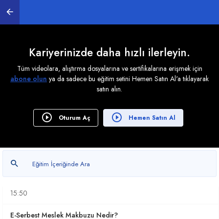
E-Fatura Uygulamasından Yararlanma Yöntemleri
08:22
E-Fatura Uygulaması ile İlgili Temel Terimler
Kariyerinizde daha hızlı ilerleyin.
05:44
Tüm videolara, alıştırma dosyalarına ve sertifikalarına erişmek için
abone olun
ya da sadece bu eğitim setini Hemen Satın Al'a tıklayarak
E-Belgeler'de Son Yapılan Değişiklikler
satın alın.
10:45
E-Fatura Uygulamaları Nelerdir?
Oturum Aç
Hemen Satın Al
08:50
E-Arşiv Fatura Uygulamaları Nedir?
10:36
E-İrsaliye Uygulamaları Nelerdir?
15:50
E-Serbest Meslek Makbuzu Nedir?