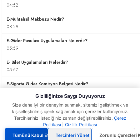
04:52
E-Muhtahsil Makbuzu Nedir?
08:29
E-Gider Pusulası Uygulamaları Nelerdir?
05:59
E- Bilet Uygulamaları Nelerdir?
05:57
E-Sigorta Gider Komisyon Belgesi Nedir?
02:54
Gizliliğinize Saygı Duyuyoruz
E-Dekont Uygulamaları Nedir?
Size daha iyi bir deneyim sunmak, sitemizi geliştirmek ve
kişiselleştirilmiş içerik sağlamak için çerezler kullanıyoruz.
01:56
Tercihlerinizi istediğiniz zaman değiştirebilirsiniz.
Çerez
E-Fatura
Politikası
|
Gizlilik Politikası
E-Adisyon Uygulaması Nedir?
Uygulamaları
Nelerdir?
04:29
Tümünü Kabul Et
Tercihleri Yönet
Zorunlu Çerezleri 