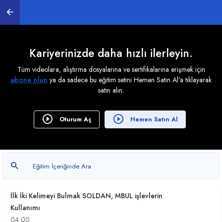
nasıl kullanılır?
03:53
Slayt- Günlük satış toplamlarını bulmak
01:12
Kariyerinizde daha hızlı ilerleyin.
Tüm videolara, alıştırma dosyalarına ve sertifikalarına erişmek için
Excel'de 0'dan sonra en küçük/büyük değeri
abone olun
ya da sadece bu eğitim setini Hemen Satın Al'a tıklayarak
bulmak
satın alın.
06:14
NSAT ve TAMSAYI İşlevleri ile ondalıklı sayıların
Oturum Aç
Hemen Satın Al
tamsayı kısımlarını almak
03:05
KAYDIR ve SATIR İşlevi ile Toplamları Almak
02:17
İlk İki Kelimeyi Bulmak SOLDAN, MBUL işlevlerin
Kullanımı
04:00