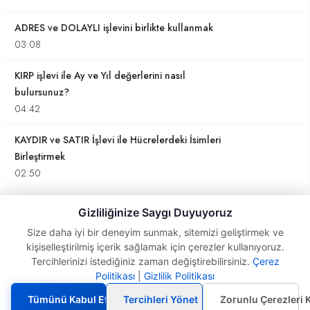
ADRES ve DOLAYLI işlevini birlikte kullanmak
03:08
KIRP işlevi ile Ay ve Yıl değerlerini nasıl
bulursunuz?
04:42
KAYDIR ve SATIR İşlevi ile Hücrelerdeki İsimleri
Birleştirmek
02:50
Hücre içine yazdığımız bir değeri işlevleri
Gizliliğinize Saygı Duyuyoruz
kullanarak ayrı bir alana listelemek
Size daha iyi bir deneyim sunmak, sitemizi geliştirmek ve
14:38
kişiselleştirilmiş içerik sağlamak için çerezler kullanıyoruz.
Tercihlerinizi istediğiniz zaman değiştirebilirsiniz.
Çerez
DOLAYLI, ADRES, KAÇINCI ile seçilen değerlerin
NSAT ve TAMSAYI İşlevleri ile
Politikası
|
Gizlilik Politikası
ondalıklı sayıların tamsayı
karşılıklarını bulmak
kısımlarını almak
Tümünü Kabul Et
Tercihleri Yönet
Zorunlu Çerezleri 
05:00