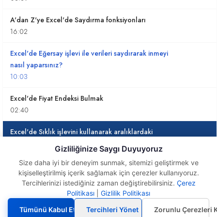
A'dan Z'ye Excel'de Saydırma fonksiyonları
16:02
Excel'de Eğersay işlevi ile verileri saydırarak inmeyi
nasıl yaparsınız?
10:03
Excel'de Fiyat Endeksi Bulmak
02:40
Excel'de Sıklık işlevini kullanarak aralıklardaki
değerleri bulmak
Gizliliğinize Saygı Duyuyoruz
01:58
Size daha iyi bir deneyim sunmak, sitemizi geliştirmek ve
kişiselleştirilmiş içerik sağlamak için çerezler kullanıyoruz.
Rank.Eşit ile En Yüksek 5 Değeri bulup İşaretlemek
Tercihlerinizi istediğiniz zaman değiştirebilirsiniz.
Çerez
02:23
Excel'de Sıklık işlevini
Politikası
|
Gizlilik Politikası
kullanarak aralıklardaki
değerleri bulmak
Excel'de Standart Sapma Hesaplamak
Tümünü Kabul Et
Tercihleri Yönet
Zorunlu Çerezleri 