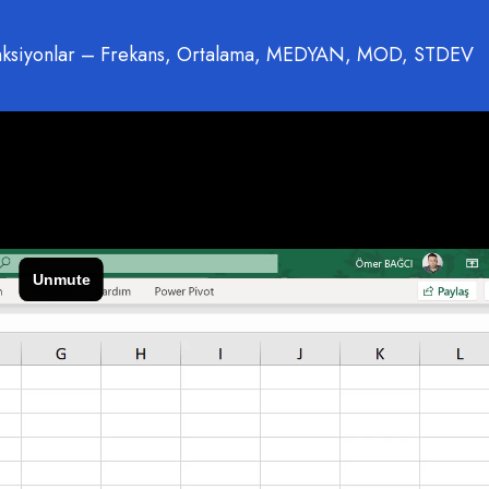
 Fonksiyonlar – Frekans, Ortalama, MEDYAN, MOD, STDEV