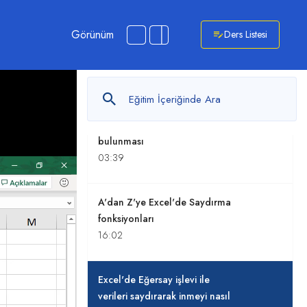
Excel'de geçmiş verilere
dayanarak gelecekteki
Görünüm
Ders Listesi
değerleri tahmin etmek
03:54
Excel'de Ortanca (Median) ve
Ortalama değerlerin
bulunması
03:39
A'dan Z'ye Excel'de Saydırma
fonksiyonları
16:02
Excel'de Eğersay işlevi ile
verileri saydırarak inmeyi nasıl