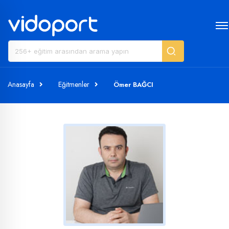
Anasayfa
Eğitmenler
Ömer BAĞCI