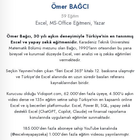
Ömer BAĞCI
59 Eğitim
Excel, MS-Office Eğitmeni, Yazar
Ömer Bağcı, 30 yılı aşkın deneyimiyle Türkiye'nin en tanınmış
Excel ve yapay zekâ eğitmenidir.
Karadeniz Teknik Üniversitesi
Matematik Bölümü mezunu olan Bağcı, 1990'ların ortasından bu yana
bireysel ve kurumsal düzeyde Excel, veri analizi ve iş zekâsı eğitimleri
vermektedir.
Seçkin Yayınevi'nden çıkan "İleri Excel 365" kitabı 12. baskısına ulaşmıştır
ve Türkiye'de Excel alanında en uzun süredir basılan referans
kaynaklarından biridir.
Kurucusu olduğu Vidoport.com, 62.000'den fazla üyeye, 4.500'ü aşkın
video derse ve 135+ eğitim setine sahip Türkiye'nin en kapsamlı online
Excel ve iş becerileri platformudur. Excel, Power BI, SQL, yapay zekâ
destekli Excel (ChatGPT, Copilot, Claude) ve finansal raporlama
konularında uygulamalı eğitimler sunmaktadır.
185.000'den fazla aboneye sahip YouTube kanalında
(@excelveyapayzeka) 1.000'den fazla eğitim videosu yayınlanmıştır.