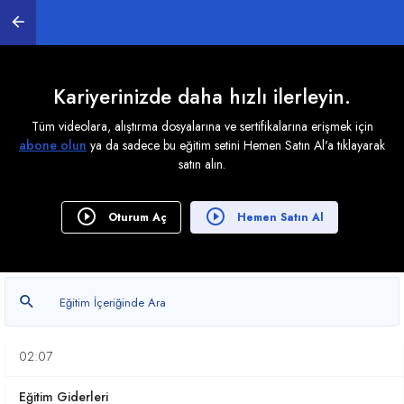
Ticari Kazancın Elde Edilmesi ve İdame Ettirilmesi
İçin Yapılan Genel Giderler?
10:37
Malzeme Giderleri
Kariyerinizde daha hızlı ilerleyin.
08:06
Tüm videolara, alıştırma dosyalarına ve sertifikalarına erişmek için
abone olun
ya da sadece bu eğitim setini Hemen Satın Al'a tıklayarak
Personel Giderleri
satın alın.
04:44
Giyim Giderleri
Oturum Aç
Hemen Satın Al
01:55
Gıda Giderleri
04:34
Taşıma Servis Giderleri
02:07
Eğitim Giderleri