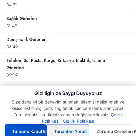
04:31
Sağlık Giderleri
01:49
Danışmalık Giderleri
03:49
Telefon, Su, Posta, Kargo, Kırtasiye, Elektrik, Isınma
Giderleri
09:19
Kıdem Tazminatı - İhbar Tazminatı
Gizliliğinize Saygı Duyuyoruz
02:06
Size daha iyi bir deneyim sunmak, sitemizi geliştirmek ve
kişiselleştirilmiş içerik sağlamak için çerezler kullanıyoruz.
Araç Yakıt Giderleri
Tercihlerinizi istediğiniz zaman değiştirebilirsiniz.
Çerez
01:54
Politikası
|
Gizlilik Politikası
Giyim
Giderleri
Araç Bakım Onarım Giderleri
Tümünü Kabul Et
Tercihleri Yönet
Zorunlu Çerezleri 