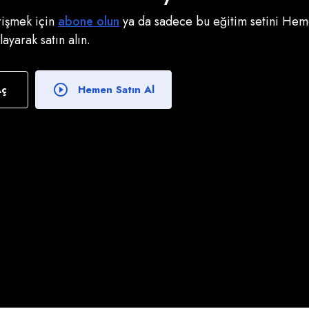
erişmek için
abone olun
ya da sadece bu eğitim setini Heme
klayarak satın alın.
Aç
Hemen Satın Al