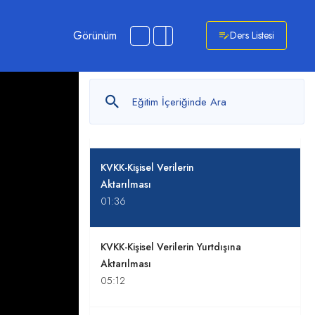
İşlenme Şartları
04:52
Görünüm
Ders Listesi
KVKK-Kişisel Verilerin İşlenmesi,
Yok Edilmesi, Anonim Hale
Getirilmesi
03:11
KVKK-Kişisel Verilerin
Aktarılması
01:36
KVKK-Kişisel Verilerin Yurtdışına
Aktarılması
05:12