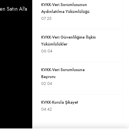
KVKK-Veri Sorumlusunun
n Satın Al'a
Aydınlatılma Yükümlülüğü
07:25
KVKK-Veri Güvenliliğine İlişkin
Yükümlülükler
06:04
KVKK-Veri Sorumlusuna
Başvuru
02:04
KVKK-Kurula Şikayet
04:42
KVKK-Veri Sorumluları Sicili