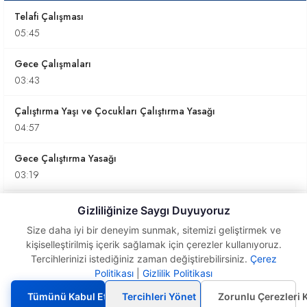
Telafi Çalışması
05:45
Gece Çalışmaları
03:43
Çalıştırma Yaşı ve Çocukları Çalıştırma Yasağı
04:57
Gece Çalıştırma Yasağı
03:19
Analık Halinde Çalışma ve Süt İzni
Gizliliğinize Saygı Duyuyoruz
05:50
Size daha iyi bir deneyim sunmak, sitemizi geliştirmek ve
kişiselleştirilmiş içerik sağlamak için çerezler kullanıyoruz.
İşçi Özlük Dosyaları
Tercihlerinizi istediğiniz zaman değiştirebilirsiniz.
Çerez
08:23
Politikası
|
Gizlilik Politikası
Ara
Dinlenme
Tümünü Kabul Et
Tercihleri Yönet
Zorunlu Çerezleri 
İş Kanununda Yer Alan Cezalar