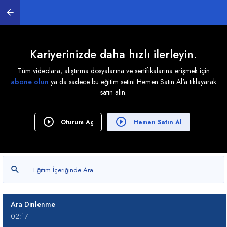
00:39
Olağanüstü Hallerde Fazla Çalışma
01:23
Kariyerinizde daha hızlı ilerleyin.
Yıllık Ücretli İzin Hakkı ve İzin Süreleri
Tüm videolara, alıştırma dosyalarına ve sertifikalarına erişmek için
06:19
abone olun
ya da sadece bu eğitim setini Hemen Satın Al'a tıklayarak
satın alın.
Hafta Tatil Ücreti
02:24
Oturum Aç
Hemen Satın Al
Genel Tatil Ücreti
01:02
Çalışma Süresi
03:50
Ara Dinlenme
02:17