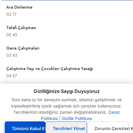
Ara Dinlenme
02:17
Telafi Çalışması
05:45
Gece Çalışmaları
03:43
Çalıştırma Yaşı ve Çocukları Çalıştırma Yasağı
04:57
Gece Çalıştırma Yasağı
Gizliliğinize Saygı Duyuyoruz
03:19
Size daha iyi bir deneyim sunmak, sitemizi geliştirmek ve
kişiselleştirilmiş içerik sağlamak için çerezler kullanıyoruz.
Analık Halinde Çalışma ve Süt İzni
Tercihlerinizi istediğiniz zaman değiştirebilirsiniz.
Çerez
05:50
Politikası
|
Gizlilik Politikası
Çalışma
Süresi
Tümünü Kabul Et
Tercihleri Yönet
Zorunlu Çerezleri 
İşçi Özlük Dosyaları