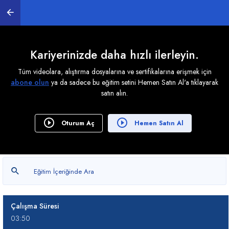
03:45
Zorunlu Nedenlerle Fazla Çalışma
00:39
Kariyerinizde daha hızlı ilerleyin.
Olağanüstü Hallerde Fazla Çalışma
Tüm videolara, alıştırma dosyalarına ve sertifikalarına erişmek için
01:23
abone olun
ya da sadece bu eğitim setini Hemen Satın Al'a tıklayarak
satın alın.
Yıllık Ücretli İzin Hakkı ve İzin Süreleri
06:19
Oturum Aç
Hemen Satın Al
Hafta Tatil Ücreti
02:24
Genel Tatil Ücreti
01:02
Çalışma Süresi
03:50