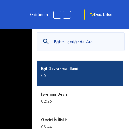
İş Yerini Bildirme
Görünüm
Ders Listesi
03:27
İş Kanununda Yer Alan
İstisnalar Nelerdir?
01:33
Eşit Davranma İlkesi
05:11
İşyerinin Devri
02:25
Geçici İş İlişkisi
08:44