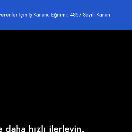
verenler İçin İş Kanunu Eğitimi: 4857 Sayılı Kanun
 daha hızlı ilerleyin.