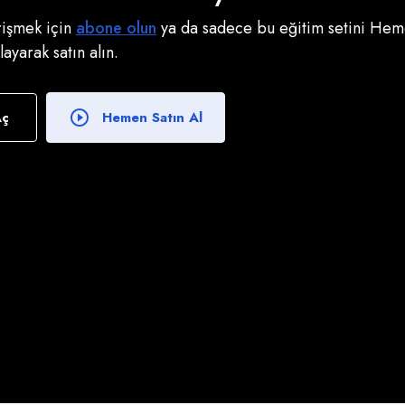
erişmek için
abone olun
ya da sadece bu eğitim setini Heme
klayarak satın alın.
Aç
Hemen Satın Al