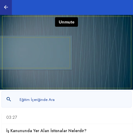
1. İşverenler ve Çalışanlar için İş Kanunu
0
/ 48
İşyeri Tanımı Nedir?
01:13
İşveren Vekili Kimdir? Kime denir?
01:30
Asıl işveren-Alt İşveren İlişkisi Nedir?
02:57
İş Yerini Bildirme
03:27
İş Kanununda Yer Alan İstisnalar Nelerdir?