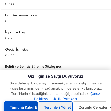
01:33
Eşit Davranma İlkesi
05:11
İşyerinin Devri
02:25
Geçici İş İlişkisi
08:44
Belirli ve Belirsiz Süreli İş Sözleşmesi
05:13
Gizliliğinize Saygı Duyuyoruz
Kısmi Süreli ve Tam Süreli İş Sözleşmeleri
Size daha iyi bir deneyim sunmak, sitemizi geliştirmek ve
kişiselleştirilmiş içerik sağlamak için çerezler kullanıyoruz.
05:51
Tercihlerinizi istediğiniz zaman değiştirebilirsiniz.
Çerez
Politikası
|
Gizlilik Politikası
İşveren Vekili Kimdir?
Çağrı Üzerine Çalışma ve Uzaktan Çalışma
Kime denir?
06:58
Tümünü Kabul Et
Tercihleri Yönet
Zorunlu Çerezleri 