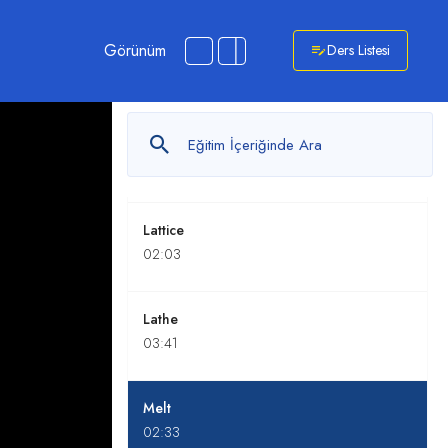
Görünüm
Ders Listesi
Taper
01:43
Sperify
01:21
Lattice
02:03
Lathe
03:41
Melt
02:33