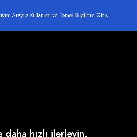
yın: Arayüz Kullanımı ve Temel Bilgilere Giriş
 daha hızlı ilerleyin.