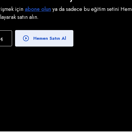
erişmek için
abone olun
ya da sadece bu eğitim setini Heme
klayarak satın alın.
Aç
Hemen Satın Al