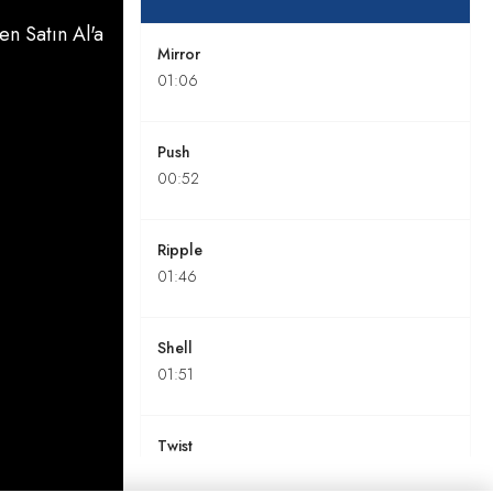
n Satın Al'a
Mirror
01:06
Push
00:52
Ripple
01:46
Shell
01:51
Twist
02:41