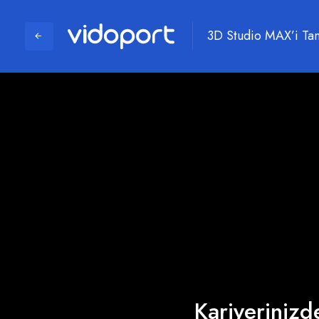
3D Studio MAX’i Tanı
Kariyerinizde