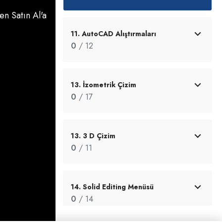
n Satın Al'a
11. AutoCAD Alıştırmaları
0
/ 12
13. İzometrik Çizim
0
/ 17
13. 3 D Çizim
0
/ 11
14. Solid Editing Menüsü
0
/ 14