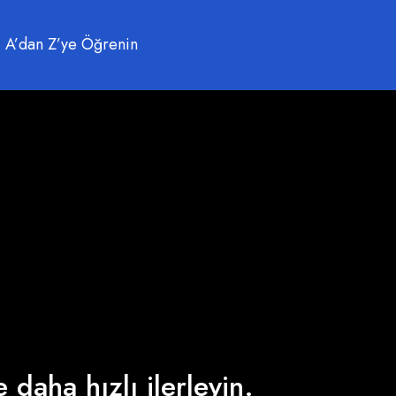
 A’dan Z’ye Öğrenin
 daha hızlı ilerleyin.