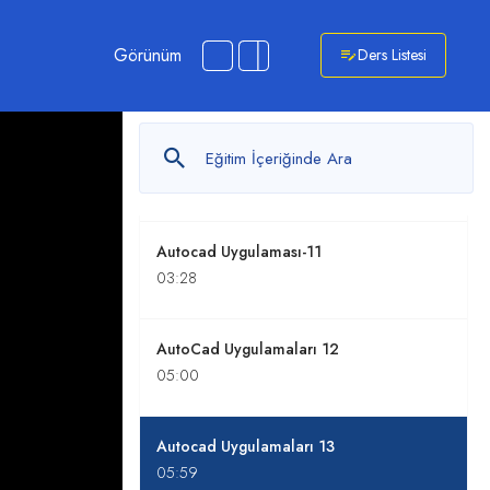
Görünüm
Ders Listesi
10. Autocad Uygulamaları
0
/ 4
AutoCad Uygulaması-10
04:44
Autocad Uygulaması-11
03:28
AutoCad Uygulamaları 12
05:00
Autocad Uygulamaları 13
05:59