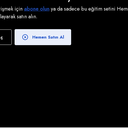
erişmek için
abone olun
ya da sadece bu eğitim setini Heme
klayarak satın alın.
Aç
Hemen Satın Al