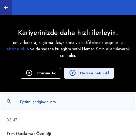
Çizim Yöntemleri
09:44
Uygulama-1
Kariyerinizde daha hızlı ilerleyin.
02:42
Tüm videolara, alıştırma dosyalarına ve sertifikalarına erişmek için
abone olun
ya da sadece bu eğitim setini Hemen Satın Al'a tıklayarak
Erase (Silme) İşlemleri
satın alın.
02:53
Circle (Çember)
Oturum Aç
Hemen Satın Al
09:21
Object Snap (Nesneye Kenetlenme)
14:11
AutoCAD Uygulaması
03:47
Trim (Budama) Özelliği