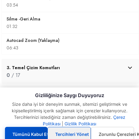
03:54
Silme -Geri Alma
01:32
Autocad Zoom (Yaklaşma)
06:43
3. Temel Çizim Komutları
0
/ 17
Gizliliğinize Saygı Duyuyoruz
4. Katanlar ve Renkler ile Çalışmak
0
/ 1
Size daha iyi bir deneyim sunmak, sitemizi geliştirmek ve
kişiselleştirilmiş içerik sağlamak için çerezler kullanıyoruz.
Tercihlerinizi istediğiniz zaman değiştirebilirsiniz.
Çerez
Politikası
|
Gizlilik Politikası
Circle
5. Çizimlerin Düzenlenmesi
(Çember)
0
/ 27
Tümünü Kabul Et
Tercihleri Yönet
Zorunlu Çerezleri 