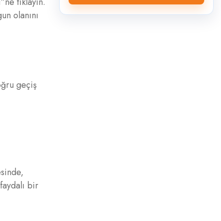
”ne tıklayın.
gun olanını
oğru geçiş
esinde,
faydalı bir