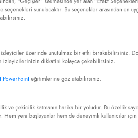
Ardından, “Geçişler” sekmesinde yer alan “Efekt Seçenekleri
rme seçenekleri sunulacaktır. Bu seçenekler arasından en uy
bilirsiniz.
 izleyiciler üzerinde unutulmaz bir etki bırakabilirsiniz. D
e izleyicilerinizin dikkatini kolayca çekebilirsiniz.
t PowerPoint
eğitimlerine göz atabilirsiniz.
ik ve çekicilik katmanın harika bir yoludur. Bu özellik say
ir. Hem yeni başlayanlar hem de deneyimli kullanıcılar için 