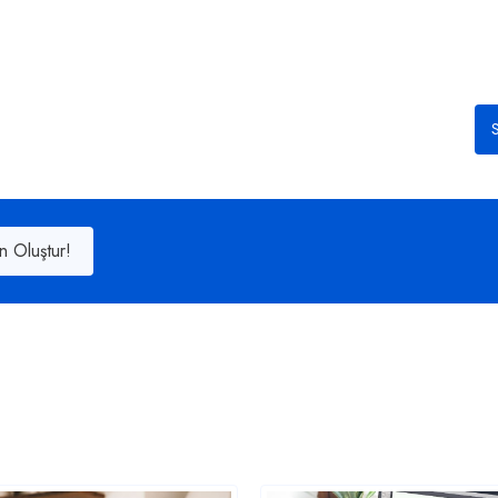
S
n Oluştur!