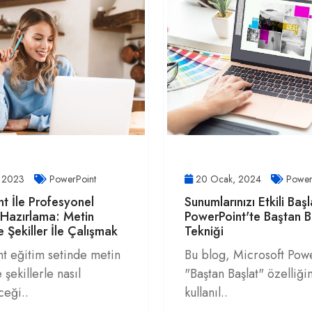
, 2023
PowerPoint
20 Ocak, 2024
Power
t İle Profesyonel
Sunumlarınızı Etkili Başl
Hazırlama: Metin
PowerPoint'te Baştan 
e Şekiller İle Çalışmak
Tekniği
t eğitim setinde metin
Bu blog, Microsoft Powe
 şekillerle nasıl
"Baştan Başlat" özelliğin
ceği..
kullanıl..