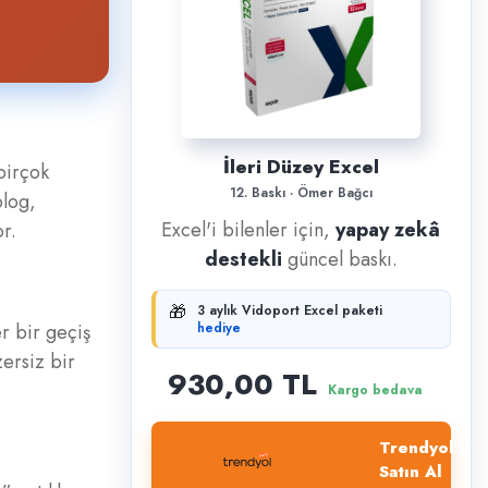
İleri Düzey Excel
birçok
12. Baskı · Ömer Bağcı
blog,
Excel'i bilenler için,
yapay zekâ
or.
destekli
güncel baskı.
🎁
3 aylık Vidoport Excel paketi
r bir geçiş
hediye
zersiz bir
930,00 TL
Kargo bedava
Trendyol'dan
Satın Al