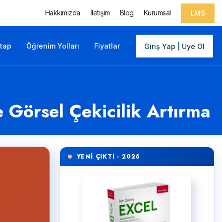
Hakkımızda
İletişim
Blog
Kurumsal
LMS
itap
Öğrenim Yolları
Fiyatlar
Giriş Yap | Üye Ol
 Görsel Çekicilik Artırma
YENİ ÇIKTI · 2026