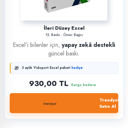
İleri Düzey Excel
12. Baskı · Ömer Bağcı
Excel'i bilenler için,
yapay zekâ destekli
güncel baskı.
🎁
3 aylık Vidoport Excel paketi
hediye
930,00 TL
Kargo bedava
Trendyol'dan
Satın Al