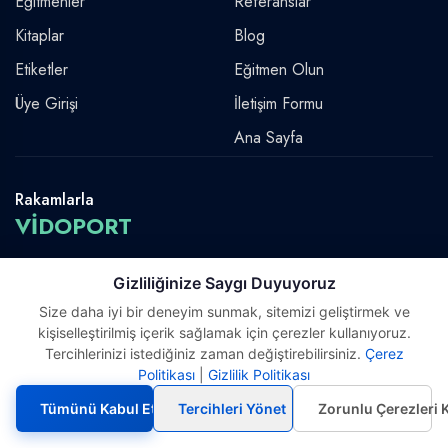
Eğitmenler
Referanslar
Kitaplar
Blog
Etiketler
Eğitmen Olun
Üye Girişi
İletişim Formu
Ana Sayfa
Rakamlarla
VİDOPORT
Gizliliğinize Saygı Duyuyoruz
65.107 +
135
4.643
ÜYE
EĞİTİM
DERS
Size daha iyi bir deneyim sunmak, sitemizi geliştirmek ve
kişiselleştirilmiş içerik sağlamak için çerezler kullanıyoruz.
Tercihlerinizi istediğiniz zaman değiştirebilirsiniz.
Çerez
Politikası
|
Gizlilik Politikası
Tümünü Kabul Et
Tercihleri Yönet
Zorunlu Çerezleri 
Telif Hakkı © 2026 Vidoport, Inc.
Software,Design & Development:
Webimonline