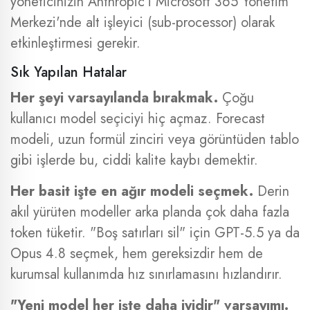
yöneticinizin Anthropic'i Microsoft 365 Yönetim
Merkezi'nde alt işleyici (sub-processor) olarak
etkinleştirmesi gerekir.
Sık Yapılan Hatalar
Her şeyi varsayılanda bırakmak.
Çoğu
kullanıcı model seçiciyi hiç açmaz. Forecast
modeli, uzun formül zinciri veya görüntüden tablo
gibi işlerde bu, ciddi kalite kaybı demektir.
Her basit işte en ağır modeli seçmek.
Derin
akıl yürüten modeller arka planda çok daha fazla
token tüketir. "Boş satırları sil" için GPT-5.5 ya da
Opus 4.8 seçmek, hem gereksizdir hem de
kurumsal kullanımda hız sınırlamasını hızlandırır.
"Yeni model her işte daha iyidir" varsayımı.