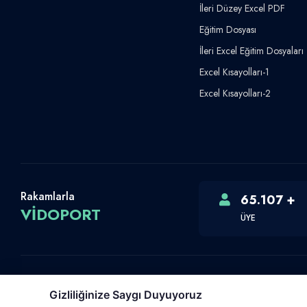
İleri Düzey Excel PDF
Eğitim Dosyası
İleri Excel Eğitim Dosyaları
Excel Kısayolları-1
Excel Kısayolları-2
Rakamlarla
65.107 +
VİDOPORT
ÜYE
Gizliliğinize Saygı Duyuyoruz
Telif Hakkı © 2026 Vidoport, Inc.