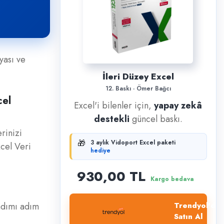
yası ve
İleri Düzey Excel
12. Baskı · Ömer Bağcı
cel
Excel'i bilenler için,
yapay zekâ
destekli
güncel baskı.
rinizi
🎁
3 aylık Vidoport Excel paketi
xcel Veri
hediye
930,00 TL
Kargo bedava
 adımı adım
Trendyol'dan
Satın Al