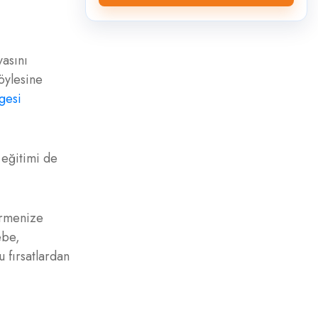
yasını
öylesine
mgesi
 eğitimi de
irmenize
ebe,
 fırsatlardan