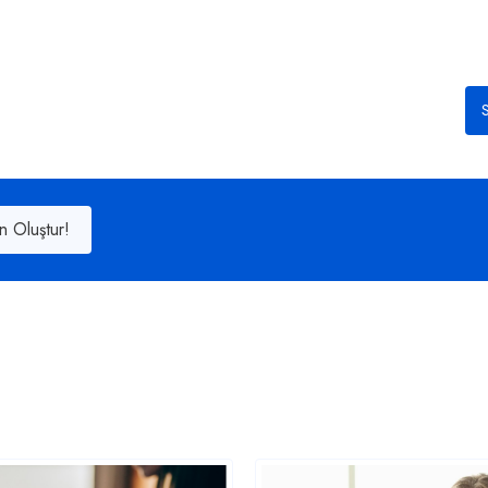
S
n Oluştur!