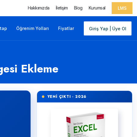
Hakkımızda
İletişim
Blog
Kurumsal
LMS
itap
Öğrenim Yolları
Fiyatlar
Giriş Yap | Üye Ol
mgesi Ekleme
YENİ ÇIKTI · 2026