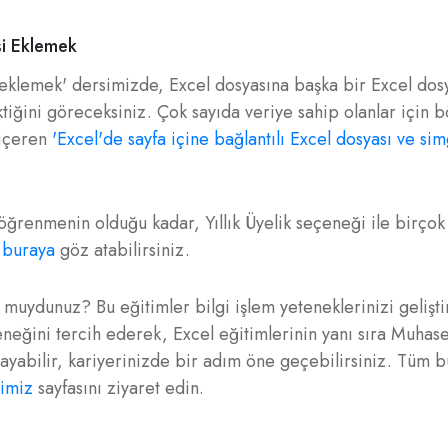
si Eklemek
i eklemek' dersimizde, Excel dosyasına başka bir Excel dos
ğini göreceksiniz. Çok sayıda veriye sahip olanlar için b
 içeren
'Excel'de sayfa içine bağlantılı Excel dosyası ve si
ğrenmenin olduğu kadar, Yıllık Üyelik seçeneği ile birçok
n
buraya
göz atabilirsiniz.
r muydunuz? Bu eğitimler bilgi işlem yeteneklerinizi gelişt
çeneğini tercih ederek, Excel eğitimlerinin yanı sıra Muhas
abilir, kariyerinizde bir adım öne geçebilirsiniz. Tüm bu
rimiz
sayfasını ziyaret edin.