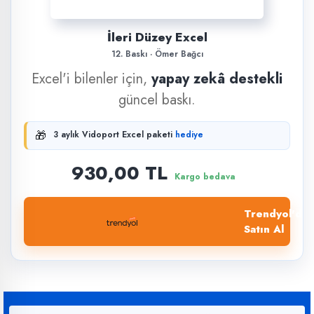
İleri Düzey Excel
12. Baskı · Ömer Bağcı
Excel'i bilenler için,
yapay zekâ destekli
güncel baskı.
🎁
3 aylık Vidoport Excel paketi
hediye
930,00 TL
Kargo bedava
Trendyol'dan
Satın Al