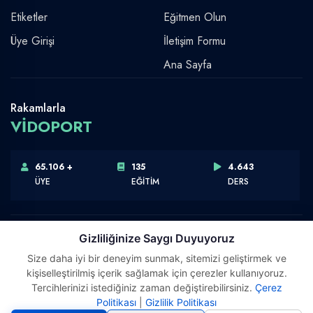
Etiketler
Eğitmen Olun
Üye Girişi
İletişim Formu
Ana Sayfa
Rakamlarla
VİDOPORT
65.106 +
135
4.643
ÜYE
EĞİTİM
DERS
Gizliliğinize Saygı Duyuyoruz
Size daha iyi bir deneyim sunmak, sitemizi geliştirmek ve
Telif Hakkı © 2026 Vidoport, Inc.
kişiselleştirilmiş içerik sağlamak için çerezler kullanıyoruz.
Software,Design & Development:
Webimonline
Tercihlerinizi istediğiniz zaman değiştirebilirsiniz.
Çerez
Politikası
|
Gizlilik Politikası