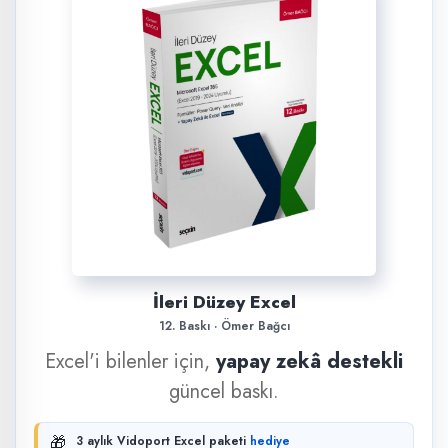
İleri Düzey Excel
12. Baskı · Ömer Bağcı
Excel'i bilenler için,
yapay zekâ destekli
güncel baskı.
🎁
3 aylık Vidoport Excel paketi
hediye