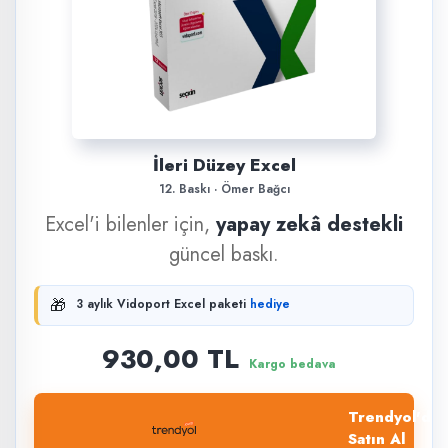
İleri Düzey Excel
12. Baskı · Ömer Bağcı
Excel'i bilenler için,
yapay zekâ destekli
güncel baskı.
🎁
3 aylık Vidoport Excel paketi
hediye
930,00 TL
Kargo bedava
Trendyol'dan
Satın Al