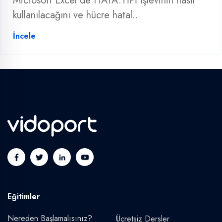
Microsoft Excel'de HATA.TİPİ işlevinin nasıl
kullanılacağını ve hücre hatal..
İncele
Eğitimler
Nereden Başlamalısınız?
Ücretsiz Dersler