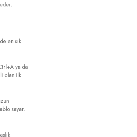
 eder.
rde en sık
Ctrl+A ya da
i olan ilk
uzun
tablo sayar.
aşlık