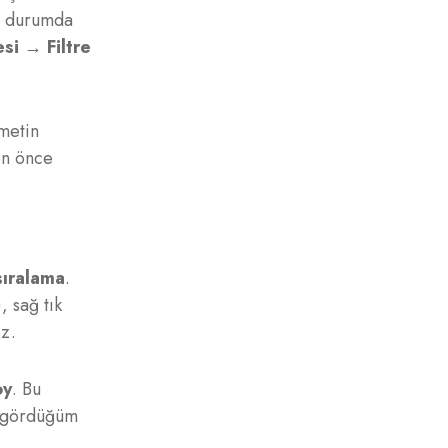
Bu durumda
si → Filtre
 metin
en önce
sıralama
.
, sağ tık
iz.
oy
. Bu
ık gördüğüm
.