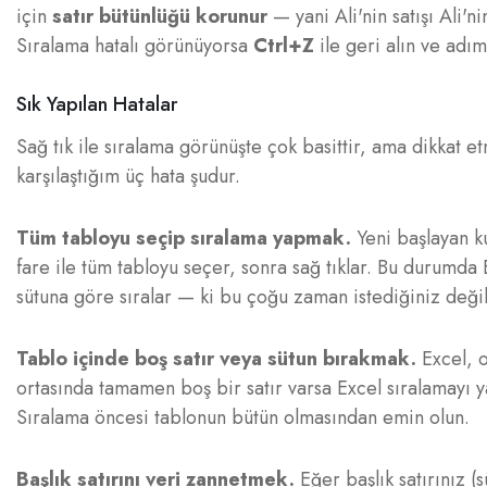
için
satır bütünlüğü korunur
— yani Ali'nin satışı Ali'
Sıralama hatalı görünüyorsa
Ctrl+Z
ile geri alın ve adım
Sık Yapılan Hatalar
Sağ tık ile sıralama görünüşte çok basittir, ama dikkat 
karşılaştığım üç hata şudur.
Tüm tabloyu seçip sıralama yapmak.
Yeni başlayan ku
fare ile tüm tabloyu seçer, sonra sağ tıklar. Bu durumda 
sütuna göre sıralar — ki bu çoğu zaman istediğiniz değ
Tablo içinde boş satır veya sütun bırakmak.
Excel, o
ortasında tamamen boş bir satır varsa Excel sıralamayı yal
Sıralama öncesi tablonun bütün olmasından emin olun.
Başlık satırını veri zannetmek.
Eğer başlık satırınız (