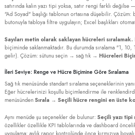
satırında kalın yazı tipi yoksa, satır rengi farklı değilse
"Ad Soyad" başlığı tablonun ortasına düşebilir. Çözüm: ba
butonuyla tabloya filtre uygulayın; Excel başlıkları otomat
Sayıları metin olarak saklayan hücreleri sıralamak.
biçiminde saklanmaktadır. Bu durumda sıralama "1, 10, 1
gelir). Çözüm: sütunu seçin → sağ tık →
Hücreleri Biç
İleri Seviye: Renge ve Hücre Biçimine Göre Sıralama
Sağ tık menüsünde standart sıralama seçeneklerinin yanın
Eğer hücrelerinizi koşullu biçimlendirme ile renklendirdiy
menüsünden
Sırala → Seçili hücre rengini en üste k
Aynı menüde şu seçenekler de bulunur:
Seçili yazı tip
özellikler özellikle KPI tablolarında ve dashboard önce
uygulama: aylık rapor kontrolünde önce kırmızıya boyalı s