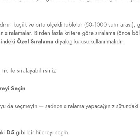
ırır: küçük ve orta ölçekli tablolar (50-1000 satır arası), 
an sıralamalar. Birden fazla kritere göre sıralama (önce bö
esindeki
Özel Sıralama
diyalog kutusu kullanılmalıdır.
ık ile sıralayabilirsiniz.
reyi Seçin
loyu da seçmeyin — sadece sıralama yapacağınız sütundaki
aki
D5
gibi bir hücreyi seçin.