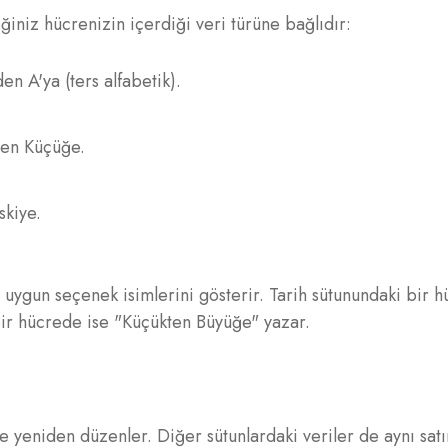
iniz hücrenizin içerdiği veri türüne bağlıdır:
en A'ya (ters alfabetik).
ten Küçüğe.
skiye.
e uygun seçenek isimlerini gösterir. Tarih sütunundaki bir 
 bir hücrede ise "Küçükten Büyüğe" yazar.
e yeniden düzenler. Diğer sütunlardaki veriler de aynı satı