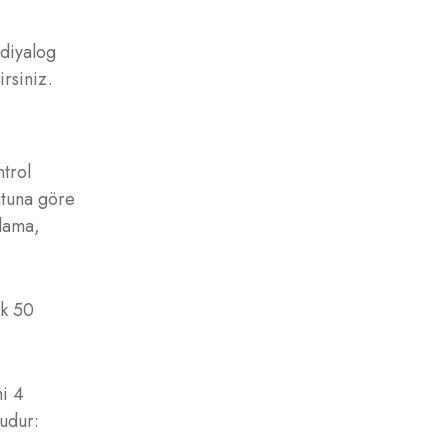
diyalog
irsiniz.
ntrol
ütuna göre
klama,
ük 50
mi 4
şudur: