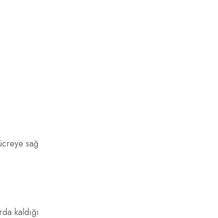
hücreye sağ
rda kaldığı