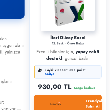
İleri Düzey Excel
ılan
12. Baskı · Ömer Bağcı
n uygun olanı
Excel'i bilenler için,
yapay zekâ
l, yalnızca
destekli
güncel baskı.
🎁
3 aylık Vidoport Excel paketi
hediye
işlemi
930,00 TL
Kargo bedava
Trendyol'dan
ur:
Satın Al
i yapıyor —