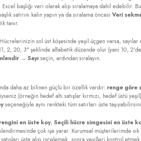
 — Excel başlığı veri olarak alıp sıralamaya dahil edebilir. 
şlık satırını kalın yapın ya da sıralama öncesi
Veri sekme
ik tanır.
Hücrelerinizin sol üst köşesinde yeşil üçgen varsa, sayılar
1, 2, 20, 3" şeklinde alfabetik düzende olur (yani 10, 2'd
imlendir → Sayı
seçin, ardından sıralayın.
da daha az bilinen güçlü bir özellik vardır:
renge göre 
seniz (örneğin hedef altı satışlar kırmızı, hedef üstü yeşil)
oy
seçeneğiyle aynı renkteki tüm satırları üste taşıyabilirsin
i rengini en üste koy
,
Seçili hücre simgesini en üste k
liklendirmesinde çok işe yarar. Kurumsal müşterilerimde s
atışları üste alıp incelemek, sonra yeşilleri kontrol etmek