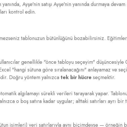
nin yanında, Ayşe'nin satışı Ayşe'nin yanında durmaya devam
ları kontrol edin.
etmezseniz tablonuzun bütünlüğünü bozabilirsiniz. Eğitimle
llanıcılar genellikle "önce tabloyu seçeyim" düşüncesiyle 
Excel "hangi sütuna göre sıralanacağını" anlayamaz ve seçil
ildir. Doğru yöntem yalnızca
tek bir hücre
seçmektir.
tomatik algılamayı sürekli verileri tarayarak yapar. Tablon
nızca o boş satıra kadar uygular; alttaki satırları ayrı bir 
sütun isimleri) veri satırlarıyla aynı biçimdeyse — örneğin b