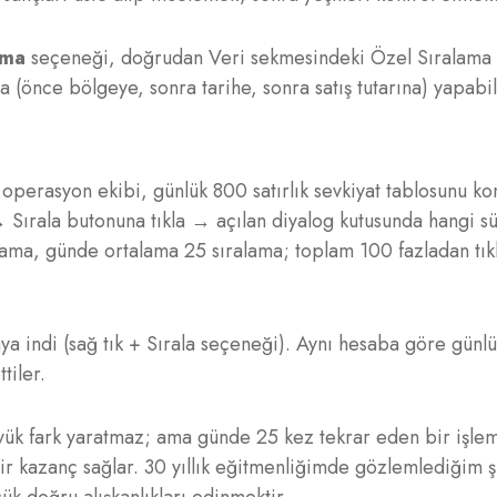
ama
seçeneği, doğrudan Veri sekmesindeki Özel Sıralama 
 (önce bölgeye, sonra tarihe, sonra satış tutarına) yapabil
 operasyon ekibi, günlük 800 satırlık sevkiyat tablosunu ko
→ Sırala butonuna tıkla → açılan diyalog kutusunda hangi s
klama, günde ortalama 25 sıralama; toplam 100 fazladan tı
ya indi (sağ tık + Sırala seçeneği). Aynı hesaba göre günl
tiler.
büyük fark yaratmaz; ama günde 25 kez tekrar eden bir işle
bir kazanç sağlar. 30 yıllık eğitmenliğimde gözlemlediğim 