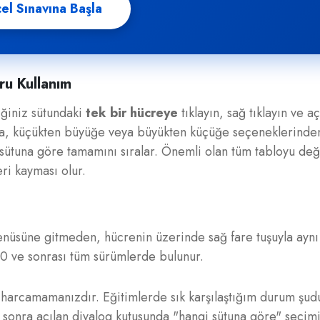
el Sınavına Başla
ru Kullanım
iğiniz sütundaki
tek bir hücreye
tıklayın, sağ tıklayın ve aç
ya, küçükten büyüğe veya büyükten küçüğe seçeneklerinde
 sütuna göre tamamını sıralar. Önemli olan tüm tabloyu deği
eri kayması olur.
üsüne gitmeden, hücrenin üzerinde sağ fare tuşuyla aynı 
10 ve sonrası tüm sürümlerde bulunur.
 harcamamanızdır. Eğitimlerde sık karşılaştığım durum şud
, sonra açılan diyalog kutusunda "hangi sütuna göre" seçim