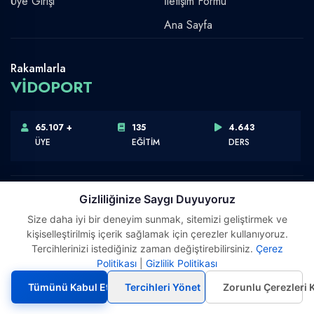
Üye Girişi
İletişim Formu
Ana Sayfa
Rakamlarla
VİDOPORT
65.107 +
135
4.643
ÜYE
EĞİTİM
DERS
Gizliliğinize Saygı Duyuyoruz
Size daha iyi bir deneyim sunmak, sitemizi geliştirmek ve
Telif Hakkı © 2026 Vidoport, Inc.
kişiselleştirilmiş içerik sağlamak için çerezler kullanıyoruz.
Software,Design & Development:
Webimonline
Tercihlerinizi istediğiniz zaman değiştirebilirsiniz.
Çerez
Politikası
|
Gizlilik Politikası
Tümünü Kabul Et
Tercihleri Yönet
Zorunlu Çerezleri 