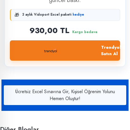
güncel baskı.
🎁
3 aylık Vidoport Excel paketi
hediye
930,00 TL
Kargo bedava
Trendyol'dan
Satın Al
Ücretsiz Excel Sınavına Gir, Kişisel Öğrenim Yolunu
Hemen Oluştur!
Diğer Bloglar