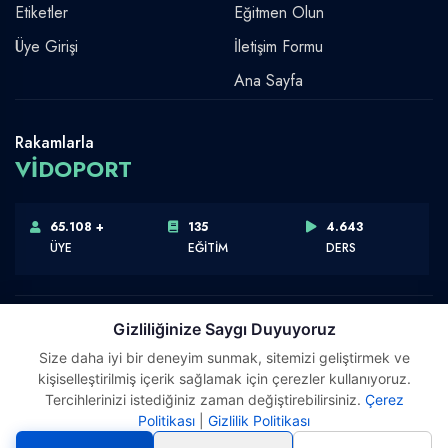
Etiketler
Eğitmen Olun
Üye Girişi
İletişim Formu
Ana Sayfa
Rakamlarla
VİDOPORT
65.108 +
135
4.643
ÜYE
EĞİTİM
DERS
Gizliliğinize Saygı Duyuyoruz
Size daha iyi bir deneyim sunmak, sitemizi geliştirmek ve
Telif Hakkı © 2026 Vidoport, Inc.
kişiselleştirilmiş içerik sağlamak için çerezler kullanıyoruz.
Software,Design & Development:
Webimonline
Tercihlerinizi istediğiniz zaman değiştirebilirsiniz.
Çerez
Politikası
|
Gizlilik Politikası