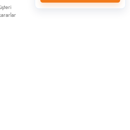
üşteri
kararlar