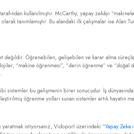
arafından kullanılmıştır. McCarthy, yapay zekâyı “makinele
olarak tanımlamıştır. Bu alandaki ilk çalışmalar ise Alan Tu
et değildir. Öğrenebilen, gelişebilen ve karar alma süreçle
ojiler, “makine öğrenmesi”, “derin öğrenme” ve “doğal di
.
i sistemler bu gelişmenin birer sonucudur. İş dünyasında 
lleştirilmiş öğrenme yolları sunan sistemler artık hayatın m
rk yaratmak istiyorsanız, Vidoport üzerindeki
“Yapay Zeka i