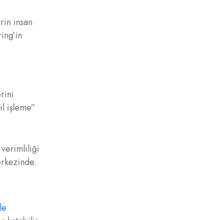
rin insan
ring’in
rini
l işleme”
verimliliği
erkezinde.
le