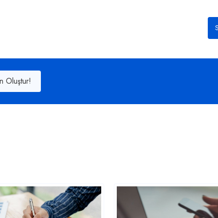
S
n Oluştur!