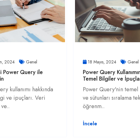
an, 2024
Genel
18 Mayıs, 2024
Genel
izi Power Query ile
Power Query Kullanımın
ün
Temel Bilgiler ve İpuçla
ry kullanımı hakkında
Power Query'nin temel i
lgi ve ipuçları. Veri
ve sütunları sıralama tek
 ve..
öğrenm..
İncele