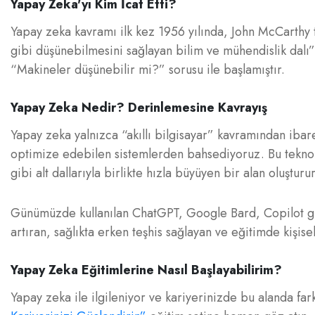
Yapay Zeka'yı Kim İcat Etti?
Yapay zeka kavramı ilk kez 1956 yılında, John McCarthy t
gibi düşünebilmesini sağlayan bilim ve mühendislik dalı” 
“Makineler düşünebilir mi?” sorusu ile başlamıştır.
Yapay Zeka Nedir? Derinlemesine Kavrayış
Yapay zeka yalnızca “akıllı bilgisayar” kavramından ibar
optimize edebilen sistemlerden bahsediyoruz. Bu teknol
gibi alt dallarıyla birlikte hızla büyüyen bir alan oluşturur
Günümüzde kullanılan ChatGPT, Google Bard, Copilot gib
artıran, sağlıkta erken teşhis sağlayan ve eğitimde kişise
Yapay Zeka Eğitimlerine Nasıl Başlayabilirim?
Yapay zeka ile ilgileniyor ve kariyerinizde bu alanda fa