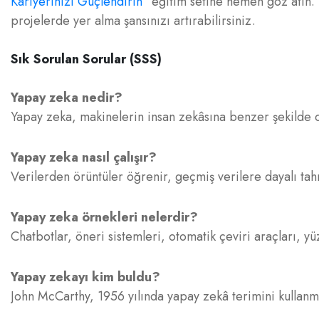
Kariyerinizi Güçlendirin”
eğitim setine hemen göz atın. E
projelerde yer alma şansınızı artırabilirsiniz.
Sık Sorulan Sorular (SSS)
Yapay zeka nedir?
Yapay zeka, makinelerin insan zekâsına benzer şekilde 
Yapay zeka nasıl çalışır?
Verilerden örüntüler öğrenir, geçmiş verilere dayalı tahm
Yapay zeka örnekleri nelerdir?
Chatbotlar, öneri sistemleri, otomatik çeviri araçları, y
Yapay zekayı kim buldu?
John McCarthy, 1956 yılında yapay zekâ terimini kullanmı