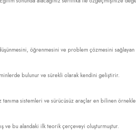
ğitim sonunda alacağınız sertifika ile özgeçmişinize değer
düşünmesini, öğrenmesini ve problem çözmesini sağlayan s
inlerde bulunur ve sürekli olarak kendini geliştirir.
üz tanıma sistemleri ve sürücüsüz araçlar en bilinen örnekle
ş ve bu alandaki ilk teorik çerçeveyi oluşturmuştur.