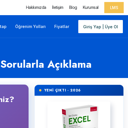
Hakkımızda
İletişim
Blog
Kurumsal
LMS
itap
Öğrenim Yolları
Fiyatlar
Giriş Yap | Üye Ol
 Sorularla Açıklama
YENİ ÇIKTI · 2026
niz?