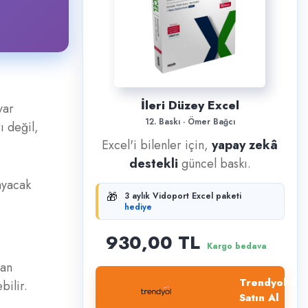
İleri Düzey Excel
yar
12. Baskı · Ömer Bağcı
ı değil,
Excel'i bilenler için,
yapay zekâ
destekli
güncel baskı.
ayacak
🎁
3 aylık Vidoport Excel paketi
hediye
930,00 TL
Kargo bedava
yan
Trendyol'dan
bilir.
Satın Al