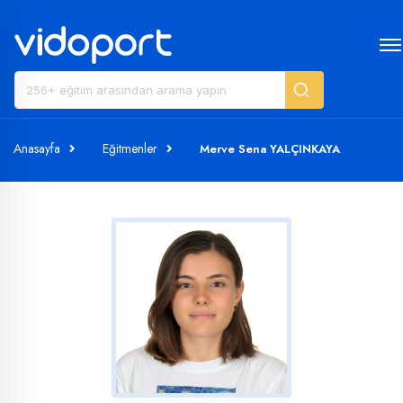
Anasayfa
Eğitmenler
Merve Sena YALÇINKAYA