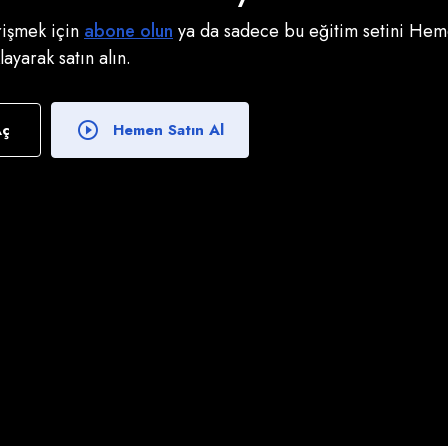
erişmek için
abone olun
ya da sadece bu eğitim setini Heme
klayarak satın alın.
Aç
Hemen Satın Al