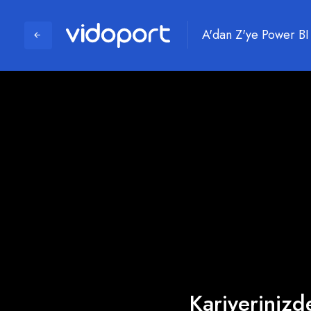
A'dan Z'ye Power BI
Kariyerinizde