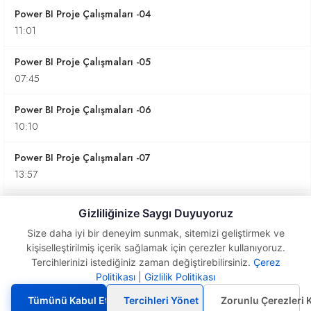
Power BI Proje Çalışmaları -04
11:01
Power BI Proje Çalışmaları -05
07:45
Power BI Proje Çalışmaları -06
10:10
Power BI Proje Çalışmaları -07
13:57
Power BI Proje Çalışmaları -08
Gizliliğinize Saygı Duyuyoruz
12:51
Size daha iyi bir deneyim sunmak, sitemizi geliştirmek ve
kişiselleştirilmiş içerik sağlamak için çerezler kullanıyoruz.
Power BI Proje Çalışmaları -09
Tercihlerinizi istediğiniz zaman değiştirebilirsiniz.
Çerez
15:30
Politikası
|
Gizlilik Politikası
Power BI Proje
Çalışmaları -10
Power BI Proje Çalışmaları -10
Tümünü Kabul Et
Tercihleri Yönet
Zorunlu Çerezleri 