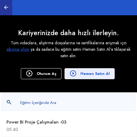
7. Bilinmesi Gereken Yardımcı Komutlar
0
/ 8
8. Veri Modelleme İşlemleri
Kariyerinizde daha hızlı ilerleyin.
0
/ 5
Tüm videolara, alıştırma dosyalarına ve sertifikalarına erişmek için
abone olun
ya da sadece bu eğitim setini Hemen Satın Al'a tıklayarak
satın alın.
9. Projeler İle Çalışmak
0
/ 10
Oturum Aç
Hemen Satın Al
Power BI Proje Çalışması -01
10:14
Power BI Proje Çalışmaları -02
11:59
Power BI Proje Çalışmaları -03
05:40