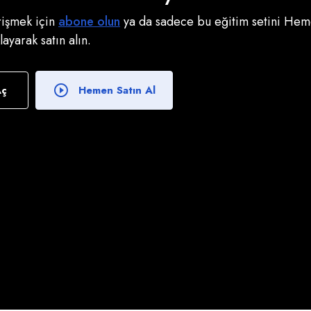
erişmek için
abone olun
ya da sadece bu eğitim setini Heme
klayarak satın alın.
Aç
Hemen Satın Al