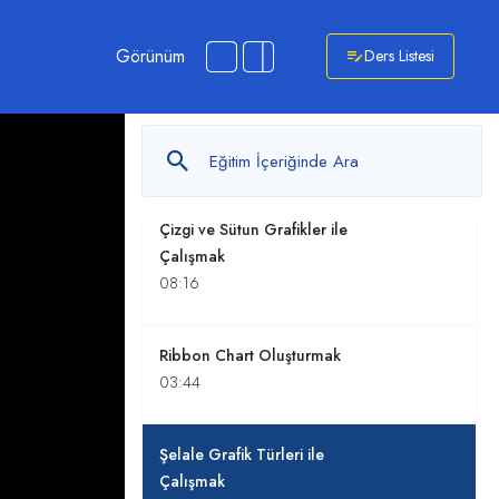
Çalışmak
06:23
Görünüm
Ders Listesi
Çizgi ve Alan Grafikleri İle
Çalışmak
08:06
Çizgi ve Sütun Grafikler ile
Çalışmak
08:16
Ribbon Chart Oluşturmak
03:44
Şelale Grafik Türleri ile
Çalışmak