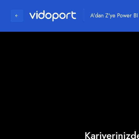
A'dan Z'ye Power BI
Kariyerinizde