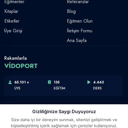
Eğitmenler
Referanslar
Kitaplar
Blog
Etiketler
Eğitmen Olun
Üye Girişi
İletişim Formu
Ana Sayfa
Rakamlarla
VİDOPORT
65.101 +
135
4.643
ÜYE
EĞİTİM
DERS
Gizliliğinize Saygı Duyuyoruz
Size daha iyi bir deneyim sunmak, sitemizi geliştirmek ve
Telif Hakkı © 2026 Vidoport, Inc.
kişiselleştirilmiş içerik sağlamak için çerezler kullanıyoruz.
Software,Design & Development:
Webimonline