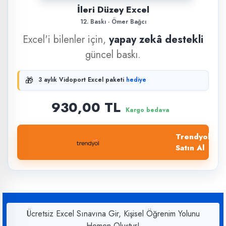
İleri Düzey Excel
12. Baskı · Ömer Bağcı
Excel'i bilenler için,
yapay zekâ destekli
güncel baskı.
🎁
3 aylık Vidoport Excel paketi
hediye
930,00 TL
Kargo bedava
Trendyol'dan
Satın Al
Ücretsiz Excel Sınavına Gir, Kişisel Öğrenim Yolunu
Hemen Oluştur!