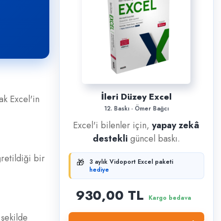
İleri Düzey Excel
ak Excel'in
12. Baskı · Ömer Bağcı
Excel'i bilenler için,
yapay zekâ
destekli
güncel baskı.
etildiği bir
🎁
3 aylık Vidoport Excel paketi
hediye
930,00 TL
Kargo bedava
 şekilde