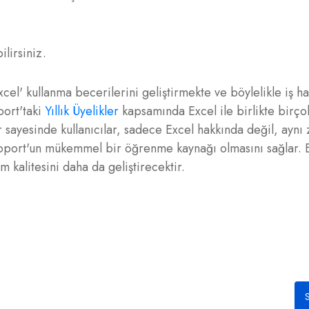
lirsiniz.
Excel' kullanma becerilerini geliştirmekte ve böylelikle iş h
port'taki
Yıllık Üyelikler
kapsamında Excel ile birlikte birçok
r sayesinde kullanıcılar, sadece Excel hakkında değil, ayn
idoport'un mükemmel bir öğrenme kaynağı olmasını sağlar. 
im kalitesini daha da geliştirecektir.
S