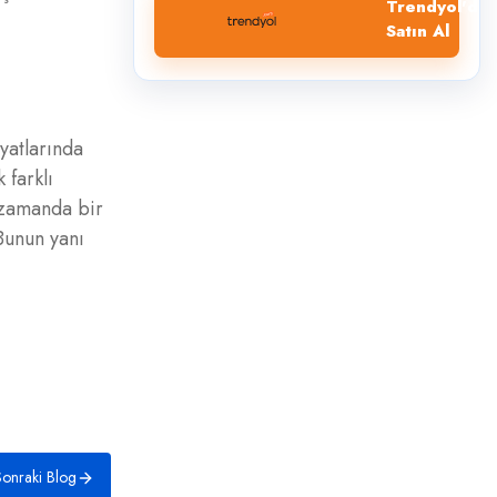
Trendyol'dan
Satın Al
ayatlarında
 farklı
ı zamanda bir
Bunun yanı
onraki Blog