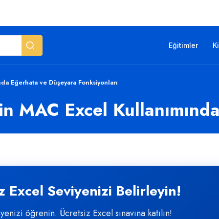
Eğitimler
K
ında Eğerhata ve Düşeyara Fonksiyonları
İçin MAC Excel Kullanımın
 Excel Seviyenizi Belirleyin!
iyenizi öğrenin. Ücretsiz Excel sınavına katılın!