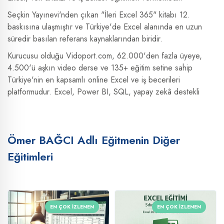
Seçkin Yayınevi'nden çıkan "İleri Excel 365" kitabı 12.
baskısına ulaşmıştır ve Türkiye'de Excel alanında en uzun
süredir basılan referans kaynaklarından biridir.
Kurucusu olduğu Vidoport.com, 62.000'den fazla üyeye,
4.500'ü aşkın video derse ve 135+ eğitim setine sahip
Türkiye'nin en kapsamlı online Excel ve iş becerileri
platformudur. Excel, Power BI, SQL, yapay zekâ destekli
Excel (ChatGPT, Copilot, Claude) ve finansal raporlama
konularında uygulamalı eğitimler sunmaktadır.
185.000'den fazla aboneye sahip YouTube kanalında
Ömer BAĞCI Adlı Eğitmenin Diğer
(@excelveyapayzeka) 1.000'den fazla eğitim videosu
Eğitimleri
yayınlanmıştır.
EN ÇOK İZLENEN
EN ÇOK İZLENEN