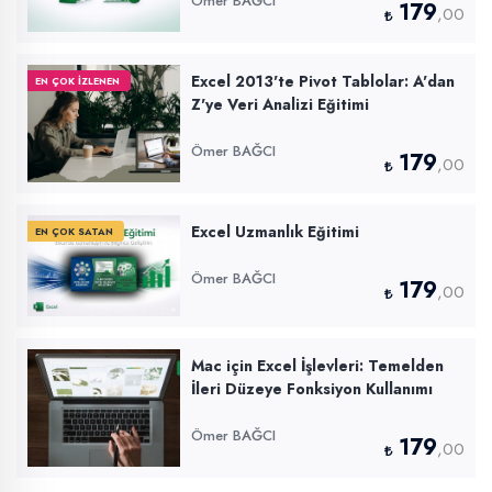
Ömer BAĞCI
179
,00
Excel 2013'te Pivot Tablolar: A'dan
EN ÇOK İZLENEN
Z'ye Veri Analizi Eğitimi
Ömer BAĞCI
179
,00
Excel Uzmanlık Eğitimi
EN ÇOK SATAN
Ömer BAĞCI
179
,00
Mac için Excel İşlevleri: Temelden
İleri Düzeye Fonksiyon Kullanımı
Ömer BAĞCI
179
,00