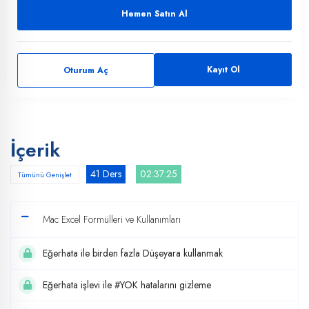
Hemen Satın Al
Kayıt Ol
Oturum Aç
İçerik
41 Ders
02:37:25
Tümünü Genişlet
Mac Excel Formülleri ve Kullanımları
Eğerhata ile birden fazla Düşeyara kullanmak
Eğerhata işlevi ile #YOK hatalarını gizleme