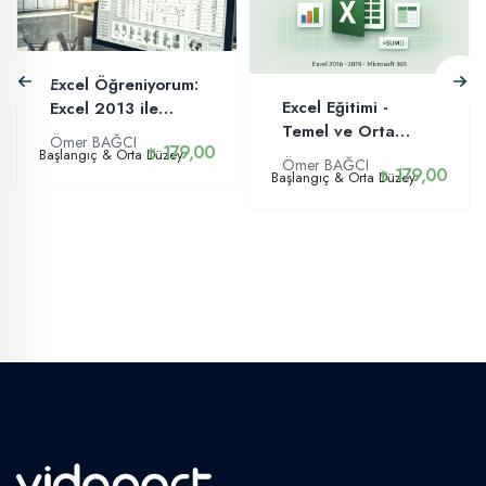
Excel Öğreniyorum:
Excel Eğitimi -
Excel 2013 ile
Temel ve Orta
Temel Orta Düzey
Ömer BAĞCI
179,00
Düzey
Başlangıç & Orta Düzey
Ömer BAĞCI
179,00
Başlangıç & Orta Düzey