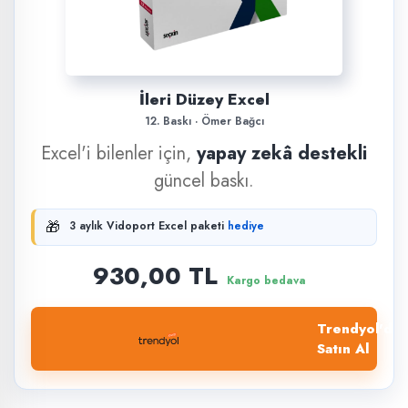
İleri Düzey Excel
12. Baskı · Ömer Bağcı
Excel'i bilenler için,
yapay zekâ destekli
güncel baskı.
🎁
3 aylık Vidoport Excel paketi
hediye
930,00 TL
Kargo bedava
Trendyol'dan
Satın Al