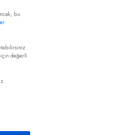
Ancak, bu
ler
ebilirsiniz.
 için değerli
iz.