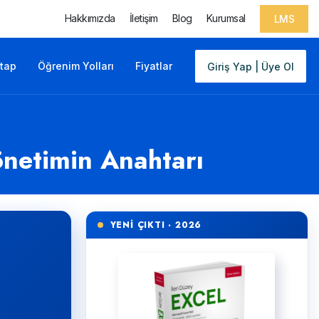
Hakkımızda
İletişim
Blog
Kurumsal
LMS
itap
Öğrenim Yolları
Fiyatlar
Giriş Yap | Üye Ol
önetimin Anahtarı
YENİ ÇIKTI · 2026