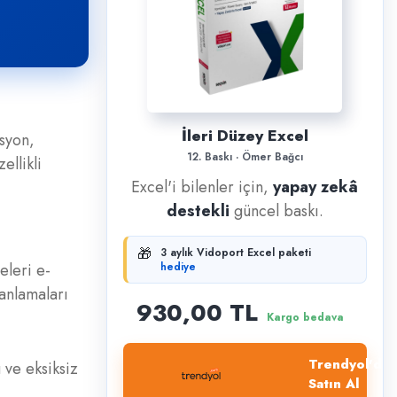
İleri Düzey Excel
syon,
12. Baskı · Ömer Bağcı
ellikli
Excel'i bilenler için,
yapay zekâ
destekli
güncel baskı.
🎁
3 aylık Vidoport Excel paketi
eleri e-
hediye
 anlamaları
930,00 TL
Kargo bedava
Trendyol'dan
 ve eksiksiz
Satın Al