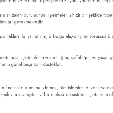
ğlamasını ve teknolojik gelişmelere ayak uydurmasını sağlar
tem arızaları durumunda, işletmelerin hızlı bir şekilde top
olmaları gerekmektedir.
ş ortakları ile iyi iletişim, e-belge alışverişinin sorunsuz bi
etilmesi, işletmelerin verimliliğini, şeffaflığını ve yasal 
tmenin genel başarısını destekler.
rin finansal durumunu izlemek, tüm işlemleri düzenli ve eks
ik işlevlere sahiptir. İyi bir muhasebe sistemi, işletmenin ef