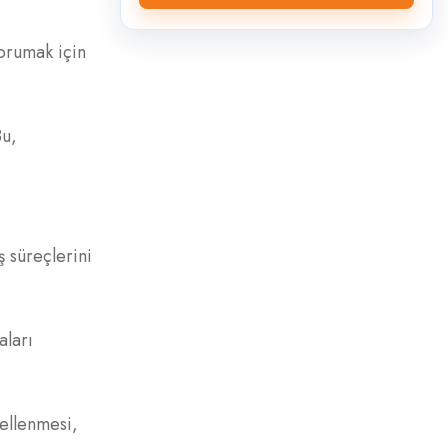
korumak için
Bu,
ş süreçlerini
aları
ellenmesi,