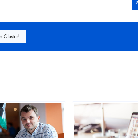
S
n Oluştur!