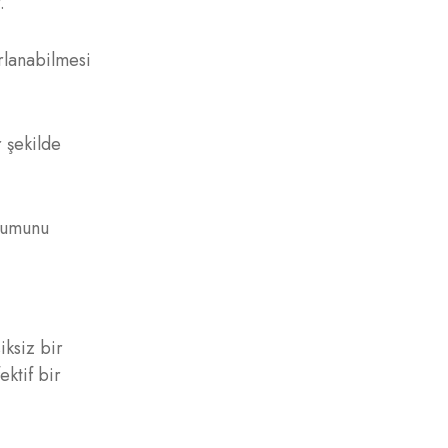
.
arlanabilmesi
r şekilde
uyumunu
iksiz bir
ektif bir